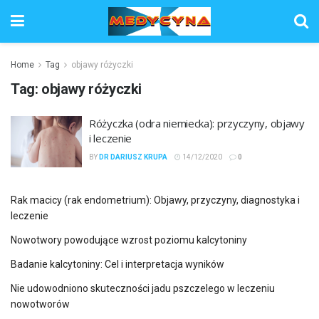
Home
Tag
objawy różyczki
Tag:
objawy różyczki
Różyczka (odra niemiecka): przyczyny, objawy
i leczenie
BY
DR DARIUSZ KRUPA
14/12/2020
0
Rak macicy (rak endometrium): Objawy, przyczyny, diagnostyka i
leczenie
Nowotwory powodujące wzrost poziomu kalcytoniny
Badanie kalcytoniny: Cel i interpretacja wyników
Nie udowodniono skuteczności jadu pszczelego w leczeniu
nowotworów