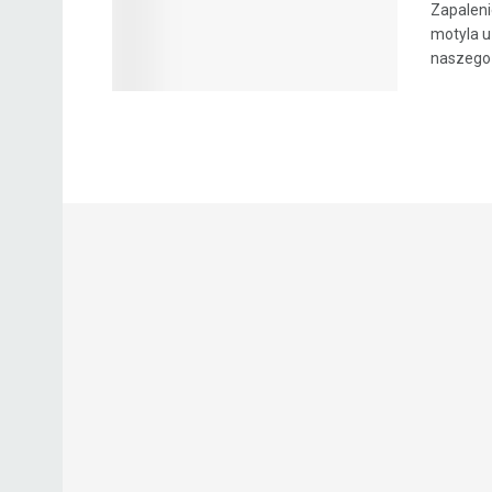
Zapaleni
motyla u
naszego 