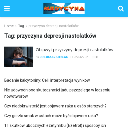
Home
Tag
przyczyna depresji nastolatków
Tag:
przyczyna depresji nastolatków
Objawy i przyczyny depresji nastolatków
BY
DR ŁUKASZ CIEŚLAK
07/06/2021
0
Badanie kalcytoniny: Cel i interpretacja wyników
Nie udowodniono skuteczności jadu pszczelego w leczeniu
nowotworów
Czy niedokrwistość jest objawem raka u osób starszych?
Czy gorzki smak w ustach może być objawem raka?
11 skutków ubocznych ezetymibu (Ezetrol) i sposoby ich