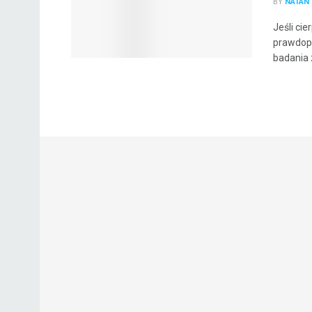
BY
NATAN 
Jeśli ci
prawdopo
badania 