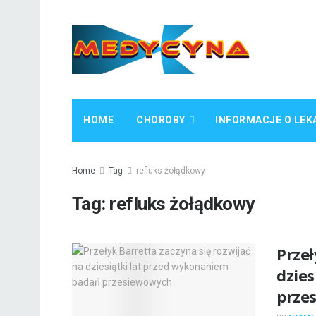
HOME
CHOROBY
INFORMACJE O LEK
Home
Tag
refluks żołądkowy
Tag:
refluks żołądkowy
Przeł
dzie
prze