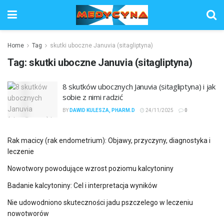
Home
Tag
skutki uboczne Januvia (sitagliptyna)
Tag:
skutki uboczne Januvia (sitagliptyna)
8 skutków ubocznych Januvia (sitagliptyna) i jak
sobie z nimi radzić
BY
DAWID KULESZA, PHARM.D
24/11/2025
0
Rak macicy (rak endometrium): Objawy, przyczyny, diagnostyka i
leczenie
Nowotwory powodujące wzrost poziomu kalcytoniny
Badanie kalcytoniny: Cel i interpretacja wyników
Nie udowodniono skuteczności jadu pszczelego w leczeniu
nowotworów