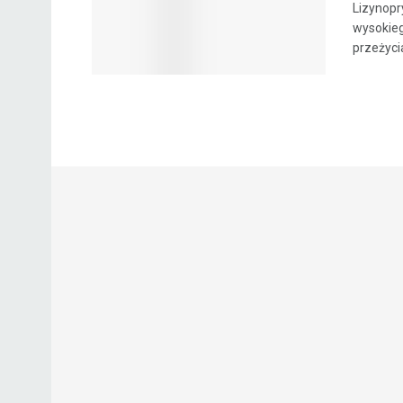
Lizynopr
wysokieg
przeżycia