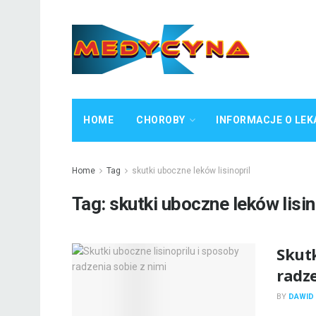
HOME
CHOROBY
INFORMACJE O LEK
Home
Tag
skutki uboczne leków lisinopril
Tag:
skutki uboczne leków lisin
Skutk
radze
BY
DAWID