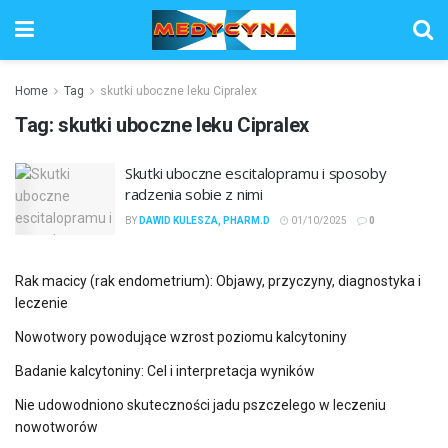
Home
Tag
skutki uboczne leku Cipralex
Tag:
skutki uboczne leku Cipralex
Skutki uboczne escitalopramu i sposoby
radzenia sobie z nimi
BY
DAWID KULESZA, PHARM.D
01/10/2025
0
Rak macicy (rak endometrium): Objawy, przyczyny, diagnostyka i
leczenie
Nowotwory powodujące wzrost poziomu kalcytoniny
Badanie kalcytoniny: Cel i interpretacja wyników
Nie udowodniono skuteczności jadu pszczelego w leczeniu
nowotworów