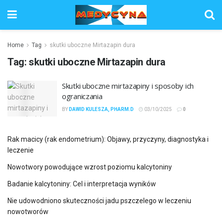
Home
Tag
skutki uboczne Mirtazapin dura
Tag:
skutki uboczne Mirtazapin dura
Skutki uboczne mirtazapiny i sposoby ich
ograniczania
BY
DAWID KULESZA, PHARM.D
03/10/2025
0
Rak macicy (rak endometrium): Objawy, przyczyny, diagnostyka i
leczenie
Nowotwory powodujące wzrost poziomu kalcytoniny
Badanie kalcytoniny: Cel i interpretacja wyników
Nie udowodniono skuteczności jadu pszczelego w leczeniu
nowotworów