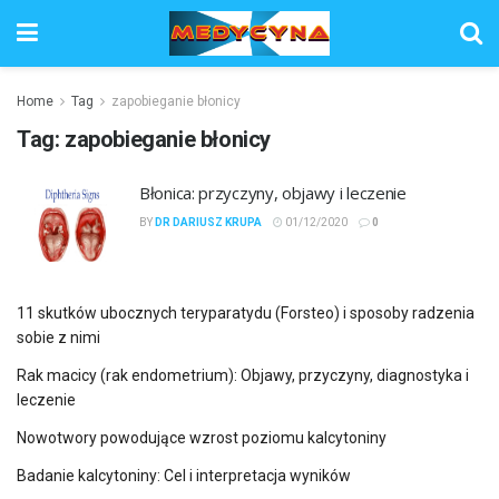
Home
Tag
zapobieganie błonicy
Tag:
zapobieganie błonicy
Błonica: przyczyny, objawy i leczenie
BY
DR DARIUSZ KRUPA
01/12/2020
0
11 skutków ubocznych teryparatydu (Forsteo) i sposoby radzenia
sobie z nimi
Rak macicy (rak endometrium): Objawy, przyczyny, diagnostyka i
leczenie
Nowotwory powodujące wzrost poziomu kalcytoniny
Badanie kalcytoniny: Cel i interpretacja wyników