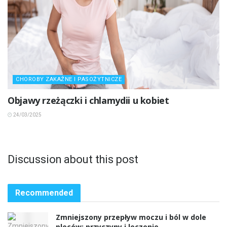
CHOROBY ZAKAŹNE I PASOŻYTNICZE
Objawy rzeżączki i chlamydii u kobiet
24/03/2025
Discussion about this post
Recommended
Zmniejszony przepływ moczu i ból w dole
pleców: przyczyny i leczenie