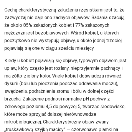
Cechą charakterystyczną zakażenia rzęsistkami jest to, że
zazwyczaj nie daje ono żadnych objawów. Badania szacują,
że około 85% zakażonych kobiet i 77% zakażonych
mężczyzn jest bezobjawowych. Wśród kobiet, u których
początkowo nie występują objawy, u około jednej trzeciej
pojawiają się one w ciągu sześciu miesięcy.
Kiedy u kobiet pojawiają się objawy, typowym objawem jest
upław, który często jest rozlany, nieprzyjemnie pachnący i
ma żółto-zielony kolor. Wiele kobiet doświadcza również
dysurii (bólu lub pieczenia podczas oddawania moczu),
swędzenia, podrażnienia sromu i bólu w dolnej części
brzucha. Zakażenie podnosi normalne pH pochwy z
zdrowego poziomu 4,5 do powyżej 5, tworząc środowisko,
które może sprzyjać dalszej nierównowadze
mikrobiologicznej. Charakterystyczny objaw zwany
„truskawkową szyjką macicy” — czerwonawe plamki na