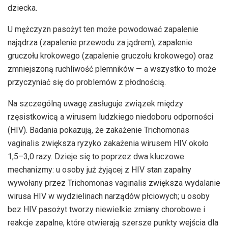
dziecka.
U mężczyzn pasożyt ten może powodować zapalenie
najądrza (zapalenie przewodu za jądrem), zapalenie
gruczołu krokowego (zapalenie gruczołu krokowego) oraz
zmniejszoną ruchliwość plemników — a wszystko to może
przyczyniać się do problemów z płodnością.
Na szczególną uwagę zasługuje związek między
rzęsistkowicą a wirusem ludzkiego niedoboru odporności
(HIV). Badania pokazują, że zakażenie Trichomonas
vaginalis zwiększa ryzyko zakażenia wirusem HIV około
1,5–3,0 razy. Dzieje się to poprzez dwa kluczowe
mechanizmy: u osoby już żyjącej z HIV stan zapalny
wywołany przez Trichomonas vaginalis zwiększa wydalanie
wirusa HIV w wydzielinach narządów płciowych; u osoby
bez HIV pasożyt tworzy niewielkie zmiany chorobowe i
reakcje zapalne, które otwierają szersze punkty wejścia dla