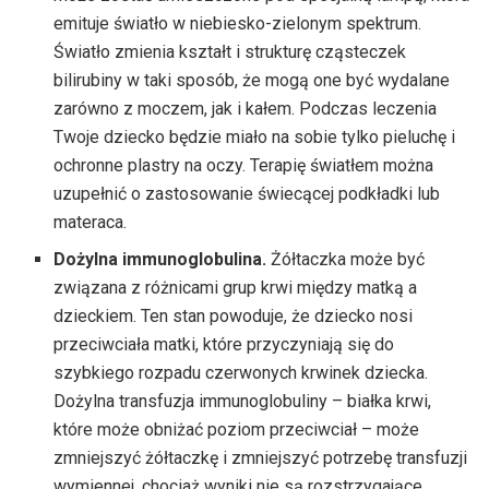
emituje światło w niebiesko-zielonym spektrum.
Światło zmienia kształt i strukturę cząsteczek
bilirubiny w taki sposób, że mogą one być wydalane
zarówno z moczem, jak i kałem. Podczas leczenia
Twoje dziecko będzie miało na sobie tylko pieluchę i
ochronne plastry na oczy. Terapię światłem można
uzupełnić o zastosowanie świecącej podkładki lub
materaca.
Dożylna immunoglobulina.
Żółtaczka może być
związana z różnicami grup krwi między matką a
dzieckiem. Ten stan powoduje, że dziecko nosi
przeciwciała matki, które przyczyniają się do
szybkiego rozpadu czerwonych krwinek dziecka.
Dożylna transfuzja immunoglobuliny – białka krwi,
które może obniżać poziom przeciwciał – może
zmniejszyć żółtaczkę i zmniejszyć potrzebę transfuzji
wymiennej, chociaż wyniki nie są rozstrzygające.