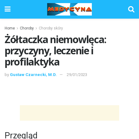
Home
Choroby
Choroby skóry
Żółtaczka niemowlęca:
przyczyny, leczenie i
profilaktyka
by
Gustaw Czarnecki, M.D.
29/01/2023
Przegląd