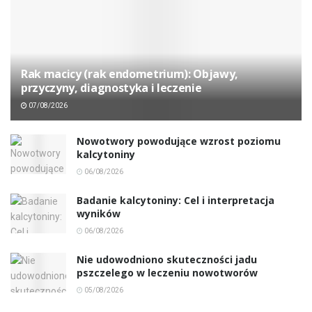
Rak macicy (rak endometrium): Objawy,
przyczyny, diagnostyka i leczenie
07/08/2026
Nowotwory powodujące wzrost poziomu
kalcytoniny
06/08/2026
Badanie kalcytoniny: Cel i interpretacja
wyników
06/08/2026
Nie udowodniono skuteczności jadu
pszczelego w leczeniu nowotworów
05/08/2026