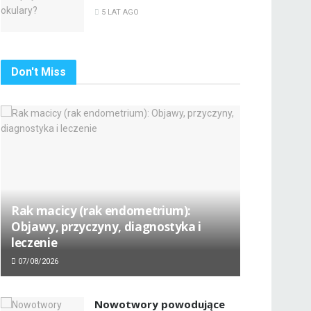
5 LAT AGO
Don't Miss
Rak macicy (rak endometrium):
Objawy, przyczyny, diagnostyka i
leczenie
07/08/2026
Nowotwory powodujące