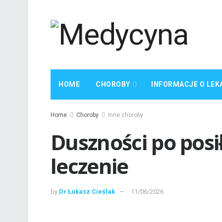
HOME
CHOROBY
INFORMACJE O LEK
Home
Choroby
Inne choroby
Duszności po posił
leczenie
by
Dr Łukasz Cieślak
11/06/2026