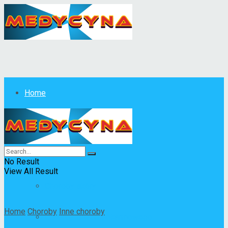
Home
Choroby
All
No Result
View All Result
Choroby skóry
Home
Choroby
Inne choroby
Choroby układu pokarmowego