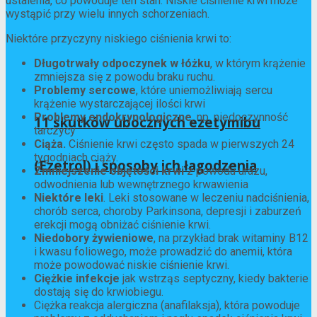
ustalenia, co powoduje ten stan. Niskie ciśnienie krwi może
wystąpić przy wielu innych schorzeniach.
Niektóre przyczyny niskiego ciśnienia krwi to:
Długotrwały odpoczynek w łóżku
, w którym krążenie
zmniejsza się z powodu braku ruchu.
Problemy sercowe
, które uniemożliwiają sercu
krążenie wystarczającej ilości krwi
Problemy endokrynologiczne
, np. niedoczynność
11 skutków ubocznych ezetymibu
tarczycy
Ciąża.
Ciśnienie krwi często spada w pierwszych 24
tygodniach ciąży.
(Ezetrol) i sposoby ich łagodzenia
Zmniejszenie objętości krwi
z powodu urazu,
odwodnienia lub wewnętrznego krwawienia
Niektóre leki
. Leki stosowane w leczeniu nadciśnienia,
chorób serca, choroby Parkinsona, depresji i zaburzeń
erekcji mogą obniżać ciśnienie krwi.
Niedobory żywieniowe
, na przykład brak witaminy B12
i kwasu foliowego, może prowadzić do anemii, która
może powodować niskie ciśnienie krwi.
Ciężkie infekcje
jak wstrząs septyczny, kiedy bakterie
dostają się do krwiobiegu.
Ciężka reakcja alergiczna (anafilaksja), która powoduje