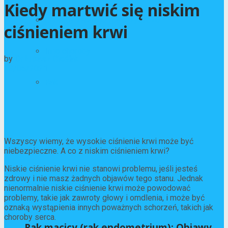
Kiedy martwić się niskim
Choroby zakaźne i pasożytnicze
ciśnieniem krwi
Inne choroby
by
Dr Łukasz Cieślak
13/05/2021
Rak
Wszyscy wiemy, że wysokie ciśnienie krwi może być
niebezpieczne. A co z niskim ciśnieniem krwi?
Niskie ciśnienie krwi nie stanowi problemu, jeśli jesteś
zdrowy i nie masz żadnych objawów tego stanu. Jednak
nienormalnie niskie ciśnienie krwi może powodować
problemy, takie jak zawroty głowy i omdlenia, i może być
oznaką wystąpienia innych poważnych schorzeń, takich jak
choroby serca.
Rak macicy (rak endometrium): Objawy,