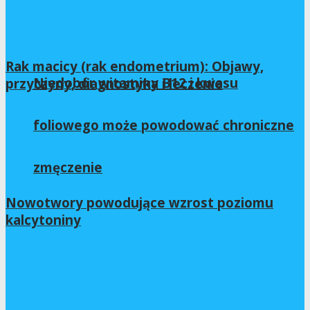
Rak macicy (rak endometrium): Objawy,
Niedobór witaminy B12 i kwasu
przyczyny, diagnostyka i leczenie
07/08/2026
foliowego może powodować chroniczne
zmęczenie
Nowotwory powodujące wzrost poziomu
kalcytoniny
06/08/2026