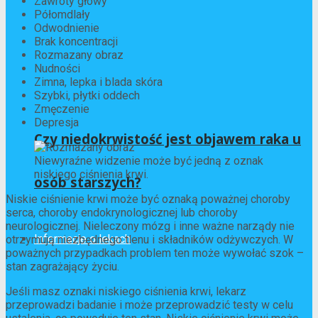
Zawroty głowy
Półomdlały
Odwodnienie
Brak koncentracji
Rozmazany obraz
Nudności
Zimna, lepka i blada skóra
Szybki, płytki oddech
Zmęczenie
Depresja
Czy niedokrwistość jest objawem raka u
Niewyraźne widzenie może być jedną z oznak
niskiego ciśnienia krwi.
osób starszych?
Niskie ciśnienie krwi może być oznaką poważnej choroby
serca, choroby endokrynologicznej lub choroby
neurologicznej. Nieleczony mózg i inne ważne narządy nie
Informacje o lekach
otrzymują niezbędnego tlenu i składników odżywczych. W
poważnych przypadkach problem ten może wywołać szok –
stan zagrażający życiu.
Jeśli masz oznaki niskiego ciśnienia krwi, lekarz
przeprowadzi badanie i może przeprowadzić testy w celu