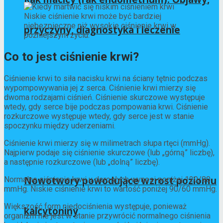
Niskie ciśnienie krwi może być bardziej
niebezpieczne niż wysokie ciśnienie krwi w
przyczyny, diagnostyka i leczenie
późniejszym życiu.
Co to jest ciśnienie krwi?
Ciśnienie krwi to siła nacisku krwi na ściany tętnic podczas
wypompowywania jej z serca. Ciśnienie krwi mierzy się
dwoma rodzajami ciśnień. Ciśnienie skurczowe występuje
wtedy, gdy serce bije podczas pompowania krwi. Ciśnienie
rozkurczowe występuje wtedy, gdy serce jest w stanie
spoczynku między uderzeniami.
Ciśnienie krwi mierzy się w milimetrach słupa rtęci (mmHg).
Najpierw podaje się ciśnienie skurczowe (lub „górną” liczbę),
a następnie rozkurczowe (lub „dolną” liczbę).
Nowotwory powodujące wzrost poziomu
Normalne ciśnienie krwi u dorosłych wynosi poniżej 120/80
mmHg. Niskie ciśnienie krwi to wartość poniżej 90/60 mmHg.
Większość form niedociśnienia występuje, ponieważ
kalcytoniny
organizm nie jest w stanie przywrócić normalnego ciśnienia