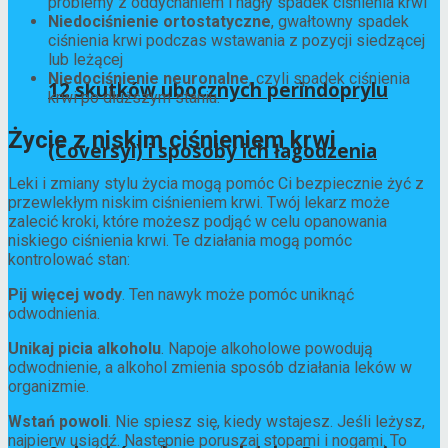
problemy z oddychaniem i nagły spadek ciśnienia krwi
Niedociśnienie ortostatyczne
, gwałtowny spadek
ciśnienia krwi podczas wstawania z pozycji siedzącej
lub leżącej
Niedociśnienie neuronalne
, czyli spadek ciśnienia
12 skutków ubocznych perindoprylu
krwi po dłuższym staniu.
Życie z niskim ciśnieniem krwi
(Coversyl) i sposoby ich łagodzenia
Leki i zmiany stylu życia mogą pomóc Ci bezpiecznie żyć z
przewlekłym niskim ciśnieniem krwi. Twój lekarz może
zalecić kroki, które możesz podjąć w celu opanowania
niskiego ciśnienia krwi. Te działania mogą pomóc
kontrolować stan:
Pij więcej wody
. Ten nawyk może pomóc uniknąć
odwodnienia.
Unikaj picia alkoholu
. Napoje alkoholowe powodują
odwodnienie, a alkohol zmienia sposób działania leków w
organizmie.
Wstań powoli
. Nie spiesz się, kiedy wstajesz. Jeśli leżysz,
najpierw usiądź. Następnie poruszaj stopami i nogami. To