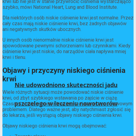
krwi lub nie jest w stanie przywrócić ciśnienia wystarczająco
szybko, mówi National Heart, Lung and Blood Institute.
Dla niektórych osób niskie ciśnienie krwi jest normalne. Przez
cały czas mają niskie ciśnienie krwi, bez żadnych objawów
ani negatywnych skutków ubocznych.
U innych osób nienormalnie niskie ciśnienie krwi jest
spowodowane pewnymi schorzeniami lub czynnikami. Kiedy
ciśnienie krwi jest niskie, do narządów ciała napływa mniej
krwi i tlenu.
Objawy i przyczyny niskiego ciśnienia
krwi
Nie udowodniono skuteczności jadu
Wiele różnych sytuacji może powodować niskie ciśnienie
krwi, od zbyt szybkiego wstawania po zajście w ciążę.
pszczelego w leczeniu nowotworów
Czasami niskie ciśnienie krwi jest związane z podstawowym
problemem. Dlatego ważne jest, aby natychmiast zgłosić się
do lekarza, jeśli wystąpią objawy niskiego ciśnienia krwi.
Objawy niskiego ciśnienia krwi mogą obejmować: