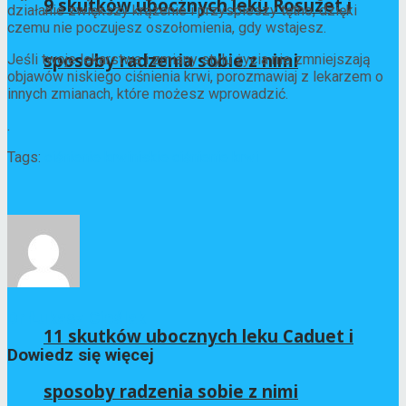
9 skutków ubocznych leku Rosuzet i
działanie zwiększy krążenie i przyspieszy tętno, dzięki
czemu nie poczujesz oszołomienia, gdy wstajesz.
sposoby radzenia sobie z nimi
Jeśli twoje lekarstwa i zmiany stylu życia nie zmniejszają
objawów niskiego ciśnienia krwi, porozmawiaj z lekarzem o
innych zmianach, które możesz wprowadzić.
.
Tags:
ciśnienie krwi
niskie ciśnienie krwi
Dr Łukasz Cieślak
11 skutków ubocznych leku Caduet i
Dowiedz się więcej
sposoby radzenia sobie z nimi