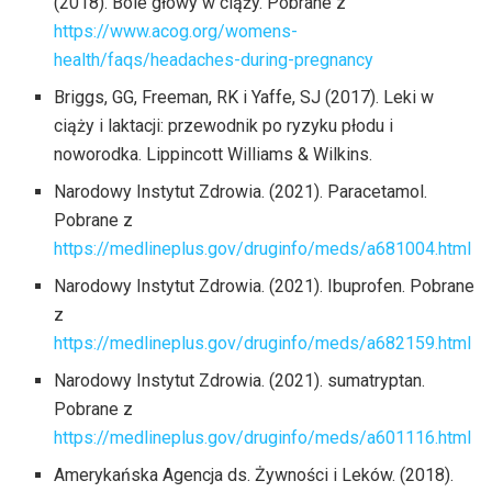
(2018). Bóle głowy w ciąży. Pobrane z
https://www.acog.org/womens-
health/faqs/headaches-during-pregnancy
Briggs, GG, Freeman, RK i Yaffe, SJ (2017). Leki w
ciąży i laktacji: przewodnik po ryzyku płodu i
noworodka. Lippincott Williams & Wilkins.
Narodowy Instytut Zdrowia. (2021). Paracetamol.
Pobrane z
https://medlineplus.gov/druginfo/meds/a681004.html
Narodowy Instytut Zdrowia. (2021). Ibuprofen. Pobrane
z
https://medlineplus.gov/druginfo/meds/a682159.html
Narodowy Instytut Zdrowia. (2021). sumatryptan.
Pobrane z
https://medlineplus.gov/druginfo/meds/a601116.html
Amerykańska Agencja ds. Żywności i Leków. (2018).