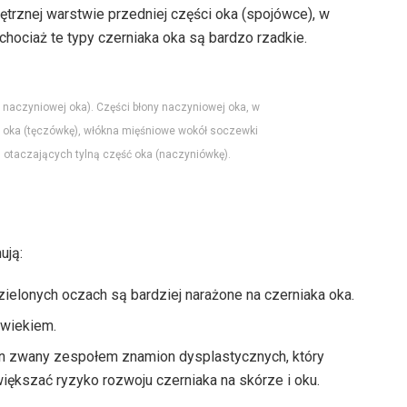
rznej warstwie przedniej części oka (spojówce), w
hociaż te typy czerniaka oka są bardzo rzadkie.
 naczyniowej oka). Części błony naczyniowej oka, w
ć oka (tęczówkę), włókna mięśniowe wokół soczewki
 otaczających tylną część oka (naczyniówkę).
ują:
zielonych oczach są bardziej narażone na czerniaka oka.
 wiekiem.
n zwany zespołem znamion dysplastycznych, który
ększać ryzyko rozwoju czerniaka na skórze i oku.