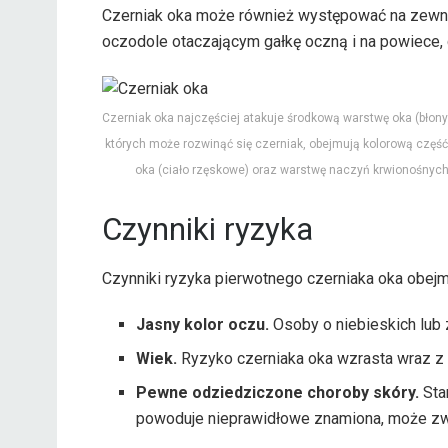
Czerniak oka może również występować na zewnęt
oczodole otaczającym gałkę oczną i na powiece, c
Czerniak oka najczęściej atakuje środkową warstwę oka (błony
których może rozwinąć się czerniak, obejmują kolorową częś
oka (ciało rzęskowe) oraz warstwę naczyń krwionośnych
Czynniki ryzyka
Czynniki ryzyka pierwotnego czerniaka oka obejm
Jasny kolor oczu.
Osoby o niebieskich lub 
Wiek.
Ryzyko czerniaka oka wzrasta wraz z
Pewne odziedziczone choroby skóry.
Sta
powoduje nieprawidłowe znamiona, może zwi