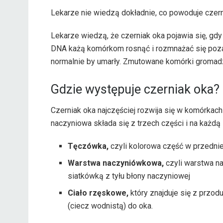
Lekarze nie wiedzą dokładnie, co powoduje czern
Lekarze wiedzą, że czerniak oka pojawia się, gd
DNA każą komórkom rosnąć i rozmnażać się poza 
normalnie by umarły. Zmutowane komórki gromadzą
Gdzie występuje czerniak oka?
Czerniak oka najczęściej rozwija się w komórkac
naczyniowa składa się z trzech części i na każdą
Tęczówka,
czyli kolorowa część w przednie
Warstwa naczyniówkowa,
czyli warstwa na
siatkówką z tyłu błony naczyniowej
Ciało rzęskowe,
który znajduje się z przod
(ciecz wodnistą) do oka.