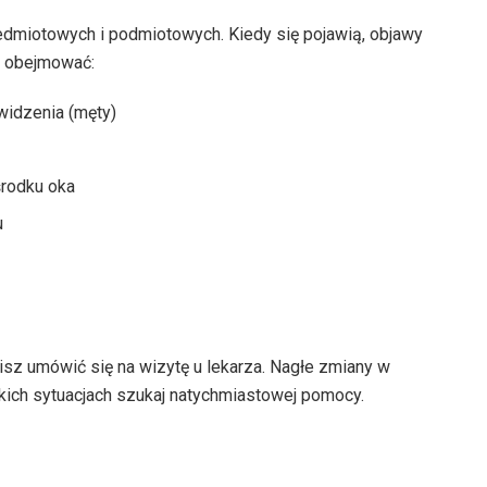
miotowych i podmiotowych. Kiedy się pojawią, objawy
ą obejmować:
widzenia (męty)
środku oka
u
isz umówić się na wizytę u lekarza. Nagłe zmiany w
akich sytuacjach szukaj natychmiastowej pomocy.