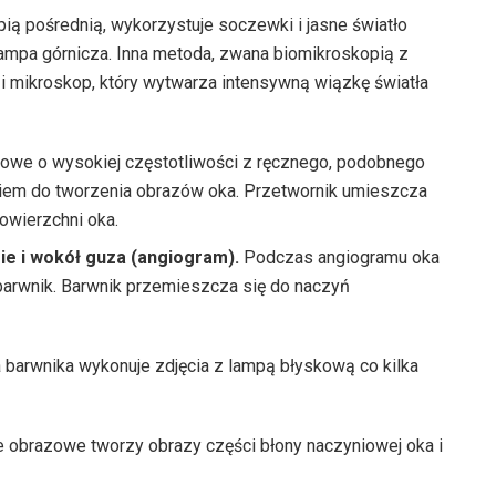
ą pośrednią, wykorzystuje soczewki i jasne światło
lampa górnicza. Inna metoda, zwana biomikroskopią z
i mikroskop, który wytwarza intensywną wiązkę światła
owe o wysokiej częstotliwości z ręcznego, podobnego
iem do tworzenia obrazów oka. Przetwornik umieszcza
powierzchni oka.
e i wokół guza (angiogram).
Podczas angiogramu oka
 barwnik. Barwnik przemieszcza się do naczyń
a barwnika wykonuje zdjęcia z lampą błyskową co kilka
 obrazowe tworzy obrazy części błony naczyniowej oka i