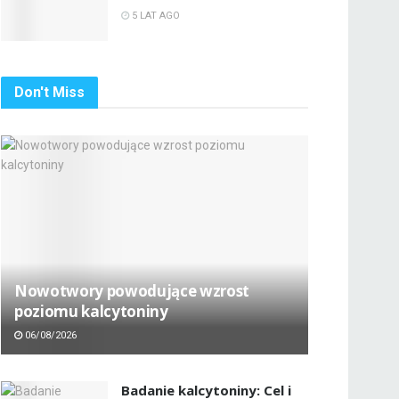
5 LAT AGO
Don't Miss
Nowotwory powodujące wzrost
poziomu kalcytoniny
06/08/2026
Badanie kalcytoniny: Cel i