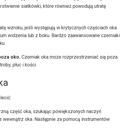
stwienie siatkówki, które również powodują utratę
ę wzroku, jeśli występują w krytycznych częściach oka.
um widzenia lub z boku. Bardzo zaawansowane czerniaki
ku.
poza oko.
Czerniak oka może rozprzestrzeniać się poza
oby, płuc i kości.
ka
lecić:
rzną część oka, szukając powiększonych naczyń
z wewnątrz oka. Następnie za pomocą instrumentów