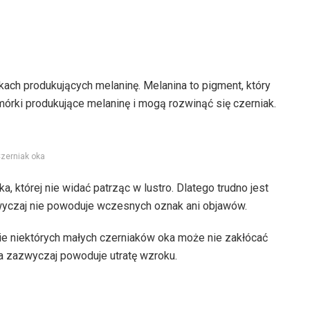
rkach produkujących melaninę. Melanina to pigment, który
mórki produkujące melaninę i mogą rozwinąć się czerniak.
zerniak oka
 której nie widać patrząc w lustro. Dlatego trudno jest
wyczaj nie powoduje wczesnych oznak ani objawów.
ie niektórych małych czerniaków oka może nie zakłócać
a zazwyczaj powoduje utratę wzroku.