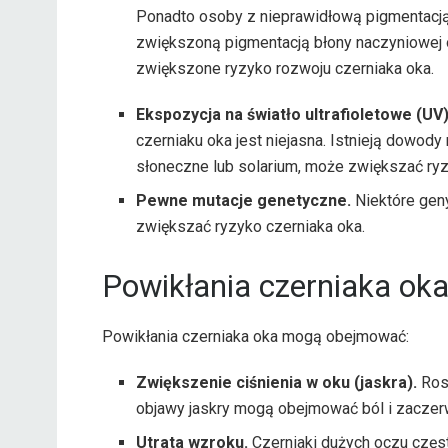
Ponadto osoby z nieprawidłową pigmentacją 
zwiększoną pigmentacją błony naczyniowej 
zwiększone ryzyko rozwoju czerniaka oka.
Ekspozycja na światło ultrafioletowe (UV)
czerniaku oka jest niejasna. Istnieją dowody 
słoneczne lub solarium, może zwiększać ryz
Pewne mutacje genetyczne.
Niektóre gen
zwiększać ryzyko czerniaka oka.
Powikłania czerniaka ok
Powikłania czerniaka oka mogą obejmować:
Zwiększenie ciśnienia w oku (jaskra).
Rosn
objawy jaskry mogą obejmować ból i zaczerw
Utrata wzroku.
Czerniaki dużych oczu częs