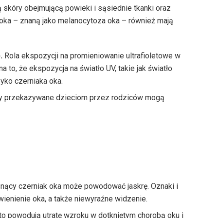
skóry obejmującą powieki i sąsiednie tkanki oraz
oka – znaną jako melanocytoza oka – również mają
.
Rola ekspozycji na promieniowanie ultrafioletowe w
na to, że ekspozycja na światło UV, takie jak światło
yko czerniaka oka.
y przekazywane dzieciom przez rodziców mogą
a
ący czerniak oka może powodować jaskrę. Oznaki i
ienienie oka, a także niewyraźne widzenie.
to powodują utratę wzroku w dotkniętym chorobą oku i