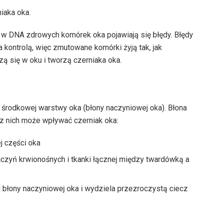
iaka oka.
y w DNA zdrowych komórek oka pojawiają się błędy. Błędy
kontrolą, więc zmutowane komórki żyją tak, jak
 się w oku i tworzą czerniaka oka.
h środkowej warstwy oka (błony naczyniowej oka). Błona
 z nich może wpływać czerniak oka:
j części oka
czyń krwionośnych i tkanki łącznej między twardówką a
u błony naczyniowej oka i wydziela przezroczystą ciecz