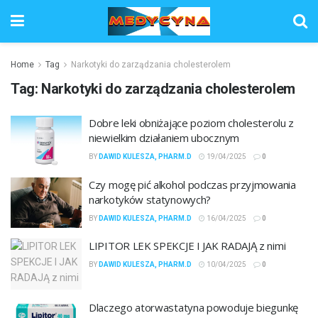
Home
Tag
Narkotyki do zarządzania cholesterolem
Tag:
Narkotyki do zarządzania cholesterolem
Dobre leki obniżające poziom cholesterolu z
niewielkim działaniem ubocznym
BY
DAWID KULESZA, PHARM.D
19/04/2025
0
Czy mogę pić alkohol podczas przyjmowania
narkotyków statynowych?
BY
DAWID KULESZA, PHARM.D
16/04/2025
0
LIPITOR LEK SPEKCJE I JAK RADAJĄ z nimi
BY
DAWID KULESZA, PHARM.D
10/04/2025
0
Dlaczego atorwastatyna powoduje biegunkę