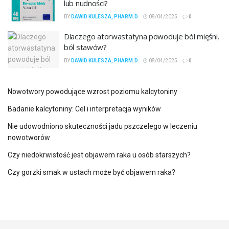
lub nudności?
BY
DAWID KULESZA, PHARM.D
08/04/2025
0
Dlaczego atorwastatyna powoduje ból mięśni,
ból stawów?
BY
DAWID KULESZA, PHARM.D
08/04/2025
0
Nowotwory powodujące wzrost poziomu kalcytoniny
Badanie kalcytoniny: Cel i interpretacja wyników
Nie udowodniono skuteczności jadu pszczelego w leczeniu
nowotworów
Czy niedokrwistość jest objawem raka u osób starszych?
Czy gorzki smak w ustach może być objawem raka?