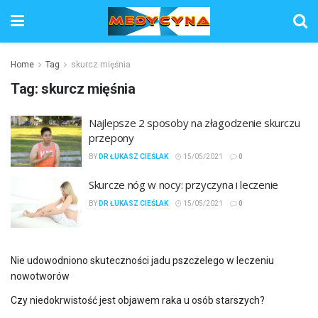
Home
Tag
skurcz mięśnia
Tag:
skurcz mięśnia
Najlepsze 2 sposoby na złagodzenie skurczu
przepony
BY
DR ŁUKASZ CIEŚLAK
15/05/2021
0
Skurcze nóg w nocy: przyczyna i leczenie
BY
DR ŁUKASZ CIEŚLAK
15/05/2021
0
Nie udowodniono skuteczności jadu pszczelego w leczeniu
nowotworów
Czy niedokrwistość jest objawem raka u osób starszych?