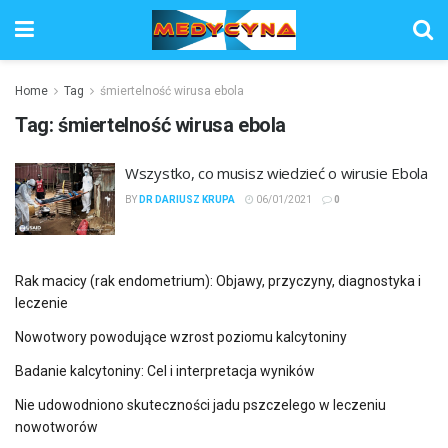
Home
Tag
śmiertelność wirusa ebola
Tag:
śmiertelność wirusa ebola
Wszystko, co musisz wiedzieć o wirusie Ebola
BY
DR DARIUSZ KRUPA
06/01/2021
0
Rak macicy (rak endometrium): Objawy, przyczyny, diagnostyka i
leczenie
Nowotwory powodujące wzrost poziomu kalcytoniny
Badanie kalcytoniny: Cel i interpretacja wyników
Nie udowodniono skuteczności jadu pszczelego w leczeniu
nowotworów