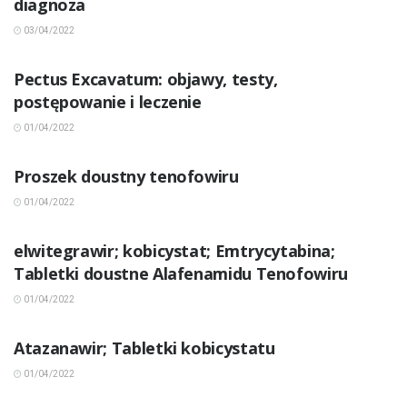
diagnoza
03/04/2022
INNE CHOROBY
Pectus Excavatum: objawy, testy,
postępowanie i leczenie
01/04/2022
INNE CHOROBY
Proszek doustny tenofowiru
01/04/2022
INNE CHOROBY
elwitegrawir; kobicystat; Emtrycytabina;
Tabletki doustne Alafenamidu Tenofowiru
01/04/2022
INNE CHOROBY
Atazanawir; Tabletki kobicystatu
01/04/2022
INNE CHOROBY