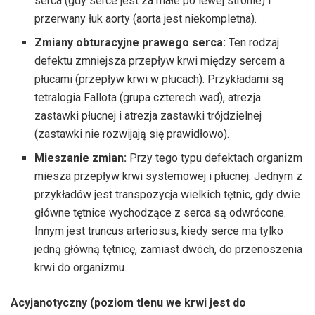
serca (gdy serce jest za małe po lewej stronie) i
przerwany łuk aorty (aorta jest niekompletna).
Zmiany obturacyjne prawego serca:
Ten rodzaj
defektu zmniejsza przepływ krwi między sercem a
płucami (przepływ krwi w płucach). Przykładami są
tetralogia Fallota (grupa czterech wad), atrezja
zastawki płucnej i atrezja zastawki trójdzielnej
(zastawki nie rozwijają się prawidłowo).
Mieszanie zmian:
Przy tego typu defektach organizm
miesza przepływ krwi systemowej i płucnej. Jednym z
przykładów jest transpozycja wielkich tętnic, gdy dwie
główne tętnice wychodzące z serca są odwrócone.
Innym jest truncus arteriosus, kiedy serce ma tylko
jedną główną tętnicę, zamiast dwóch, do przenoszenia
krwi do organizmu.
Acyjanotyczny
(poziom tlenu we krwi
jest do