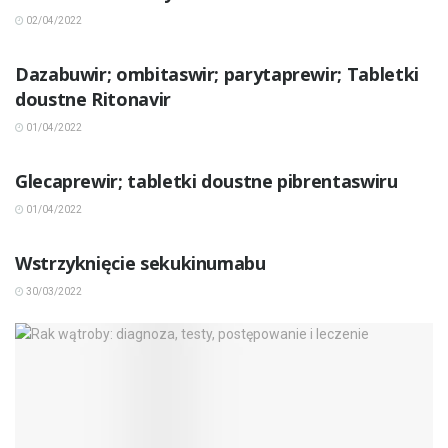
02/04/2022
INNE CHOROBY
Dazabuwir; ombitaswir; parytaprewir; Tabletki
doustne Ritonavir
01/04/2022
INNE CHOROBY
Glecaprewir; tabletki doustne pibrentaswiru
01/04/2022
INNE CHOROBY
Wstrzyknięcie sekukinumabu
30/03/2022