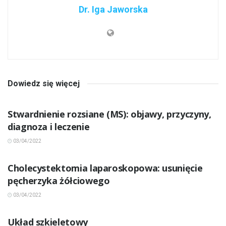
Dr. Iga Jaworska
Dowiedz się więcej
INNE CHOROBY
Stwardnienie rozsiane (MS): objawy, przyczyny,
diagnoza i leczenie
03/04/2022
INNE CHOROBY
Cholecystektomia laparoskopowa: usunięcie
pęcherzyka żółciowego
03/04/2022
INNE CHOROBY
Układ szkieletowy