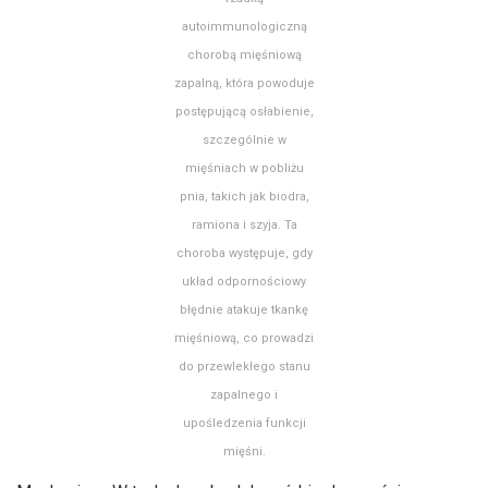
autoimmunologiczną
chorobą mięśniową
zapalną, która powoduje
postępującą osłabienie,
szczególnie w
mięśniach w pobliżu
pnia, takich jak biodra,
ramiona i szyja. Ta
choroba występuje, gdy
układ odpornościowy
błędnie atakuje tkankę
mięśniową, co prowadzi
do przewlekłego stanu
zapalnego i
upośledzenia funkcji
mięśni.