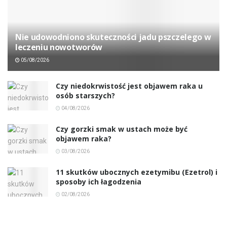
Nie udowodniono skuteczności jadu pszczelego w
leczeniu nowotworów
05/08/2026
Czy niedokrwistość jest objawem raka u
osób starszych?
04/08/2026
Czy gorzki smak w ustach może być
objawem raka?
03/08/2026
11 skutków ubocznych ezetymibu (Ezetrol) i
sposoby ich łagodzenia
02/08/2026