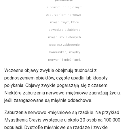
autoimmunologicznym
zaburzeniem nerwowo -
mięśniowym, które
powoduje osłabienie
mięśni szkieletowych
poprzez zakłócenie
komunikacji między
nerwami i mięśniami.
Wczesne objawy zwykle obejmują trudności z
podnoszeniem obiektów, częste upadki lub kłopoty
połykania. Objawy zwykle pogarszają się z czasem.
Niektóre zaburzenia nerwowo-mięśniowe zagrażają życiu,
jeśli zaangażowane są mięśnie oddechowe.
Zaburzenia nerwowo -mięśniowe są rzadkie. Na przykład
Myasthenia Gravis występuje u około 20 osób na 100 000
populacji. Dystrofie mięśniowe są rzadsze i zwykle