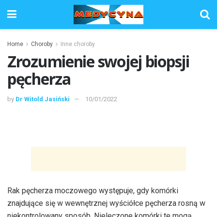
Home
Choroby
Inne choroby
Zrozumienie swojej biopsji
pęcherza
by
Dr Witold Jasiński
10/01/2022
Rak pęcherza moczowego występuje, gdy komórki
znajdujące się w wewnętrznej wyściółce pęcherza rosną w
niekontrolowany sposób. Nieleczone komórki te mogą