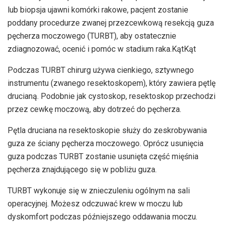
lub biopsja ujawni komórki rakowe, pacjent zostanie
poddany procedurze zwanej przezcewkową resekcją guza
pęcherza moczowego (TURBT), aby ostatecznie
zdiagnozować, ocenić i pomóc w stadium raka.
Kąt
Kąt
Podczas TURBT chirurg używa cienkiego, sztywnego
instrumentu (zwanego resektoskopem), który zawiera pętlę
drucianą. Podobnie jak cystoskop, resektoskop przechodzi
przez cewkę moczową, aby dotrzeć do pęcherza.
Pętla druciana na resektoskopie służy do zeskrobywania
guza ze ściany pęcherza moczowego. Oprócz usunięcia
guza podczas TURBT zostanie usunięta część mięśnia
pęcherza znajdującego się w pobliżu guza.
TURBT wykonuje się w znieczuleniu ogólnym na sali
operacyjnej. Możesz odczuwać krew w moczu lub
dyskomfort podczas późniejszego oddawania moczu.