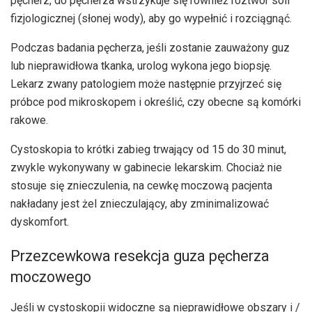
pęcherz, do pęcherza wstrzykuje się również roztwór soli
fizjologicznej (słonej wody), aby go wypełnić i rozciągnąć.
Podczas badania pęcherza, jeśli zostanie zauważony guz
lub nieprawidłowa tkanka, urolog wykona jego biopsję.
Lekarz zwany patologiem może następnie przyjrzeć się
próbce pod mikroskopem i określić, czy obecne są komórki
rakowe.
Cystoskopia to krótki zabieg trwający od 15 do 30 minut,
zwykle wykonywany w gabinecie lekarskim. Chociaż nie
stosuje się znieczulenia, na cewkę moczową pacjenta
nakładany jest żel znieczulający, aby zminimalizować
dyskomfort.
Przezcewkowa resekcja guza pęcherza
moczowego
Jeśli w cystoskopii widoczne są nieprawidłowe obszary i /