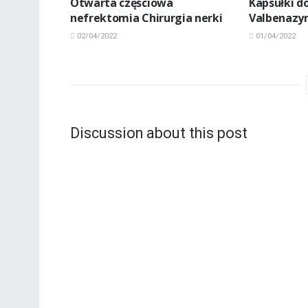
Otwarta częściowa
Kapsułki d
nefrektomia Chirurgia nerki
Valbenazy
02/04/2022
01/04/2022
Discussion about this post