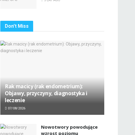
5 LAT AGO
Don't Miss
Rak macicy (rak endometrium):
Objawy, przyczyny, diagnostyka i
leczenie
07/08/2026
Nowotwory powodujące
wzrost poziomu