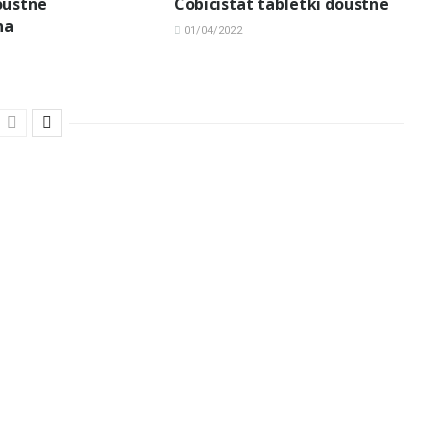
oustne
Cobicistat tabletki doustne
na
01/04/2022