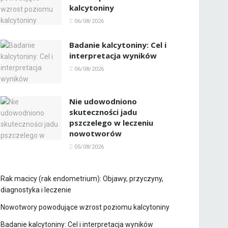
kalcytoniny
06/08/2026
Badanie kalcytoniny: Cel i
interpretacja wyników
06/08/2026
Nie udowodniono
skuteczności jadu
pszczelego w leczeniu
nowotworów
05/08/2026
Rak macicy (rak endometrium): Objawy, przyczyny,
diagnostyka i leczenie
Nowotwory powodujące wzrost poziomu kalcytoniny
Badanie kalcytoniny: Cel i interpretacja wyników