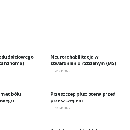
OBY
INNE CHOROBY
odu żółciowego
Neurorehabilitacja w
carcinoma)
stwardnieniu rozsianym (MS)
03/04/2022
OBY
INNE CHOROBY
emat bólu
Przeszczep płuc: ocena przed
owego
przeszczepem
02/04/2022
OBY
INNE CHOROBY