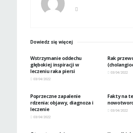
Dowiedz się więcej
INNE CHOROBY
INNE CHOR
Wstrzymanie oddechu
Rak przew
głębokiej inspiracji w
(cholangio
leczeniu raka piersi
03/04/2022
03/04/2022
INNE CHOROBY
INNE CHOR
Poprzeczne zapalenie
Fakty na t
rdzenia: objawy, diagnoza i
nowotwor
leczenie
03/04/2022
03/04/2022
INNE CHOROBY
INNE CHOR