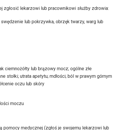
iej zgłosić lekarzowi lub pracownikowi służby zdrowia:
a, swędzenie lub pokrzywka, obrzęk twarzy, warg lub
jak ciemnożółty lub brązowy mocz; ogólne złe
e stołki; utrata apetytu; mdłości; ból w prawym górnym
ółcenie oczu lub skóry
lości moczu
ją pomocy medycznej (zgłoś je swojemu lekarzowi lub