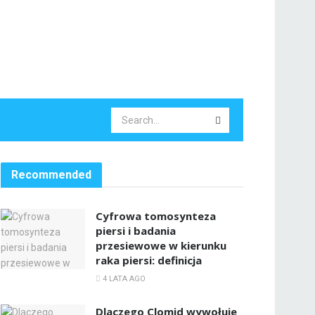
Recommended
Cyfrowa tomosynteza
piersi i badania
przesiewowe w kierunku
raka piersi: definicja
4 LATA AGO
Dlaczego Clomid wywołuje