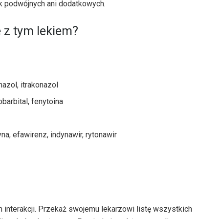
k podwójnych ani dodatkowych.
 z tym lekiem?
nazol, itrakonazol
obarbital, fenytoina
dyna, efawirenz, indynawir, rytonawir
 interakcji. Przekaż swojemu lekarzowi listę wszystkich