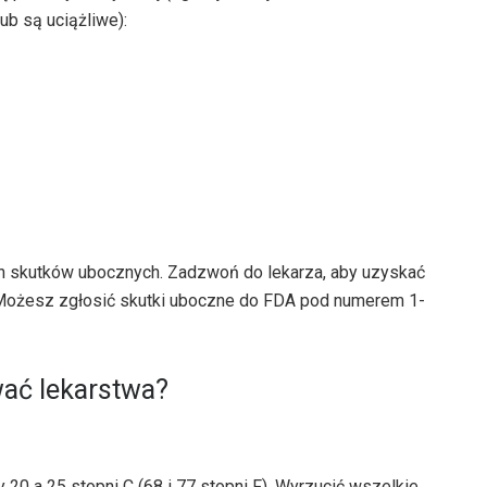
ub są uciążliwe):
h skutków ubocznych. Zadzwoń do lekarza, aby uzyskać
Możesz zgłosić skutki uboczne do FDA pod numerem 1-
ać lekarstwa?
0 a 25 stopni C (68 i 77 stopni F). Wyrzucić wszelkie