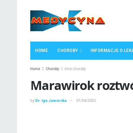
HOME
CHOROBY
INFORMACJE O LEK
Home
Choroby
Inne choroby
Marawirok roztw
by
Dr. Iga Jaworska
01/04/2022