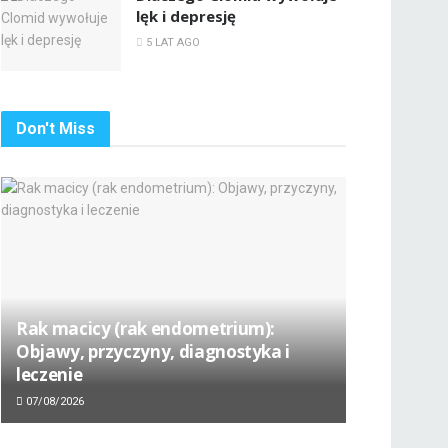
lęk i depresję
5 LAT AGO
Don't Miss
Rak macicy (rak endometrium):
Objawy, przyczyny, diagnostyka i
leczenie
07/08/2026