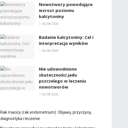
Nowotwory powodujące
wzrost poziomu
kalcytoniny
06/08/2026
Badanie kalcytoniny: Cel i
interpretacja wyników
06/08/2026
Nie udowodniono
skuteczności jadu
pszczelego w leczeniu
nowotworów
05/08/2026
Rak macicy (rak endometrium): Objawy, przyczyny,
diagnostyka i leczenie