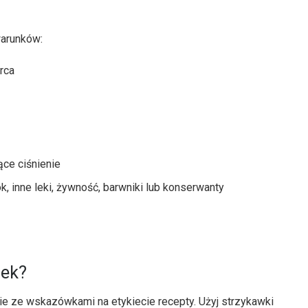
warunków:
rca
jące ciśnienie
k, inne leki, żywność, barwniki lub konserwanty
lek?
ie ze wskazówkami na etykiecie recepty. Użyj strzykawki