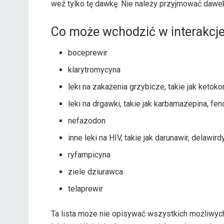
weź tylko tę dawkę. Nie należy przyjmować dawe
Co może wchodzić w interakcje
boceprewir
klarytromycyna
leki na zakażenia grzybicze, takie jak ketoko
leki na drgawki, takie jak karbamazepina, fen
nefazodon
inne leki na HIV, takie jak darunawir, delawir
ryfampicyna
ziele dziurawca
telaprewir
Ta lista może nie opisywać wszystkich możliwych