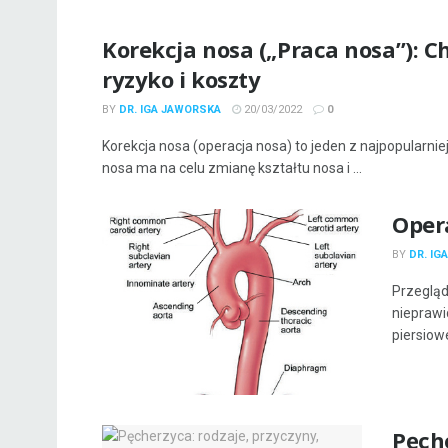
Korekcja nosa („Praca nosa”): C
ryzyko i koszty
BY
DR. IGA JAWORSKA
20/03/2022
0
Korekcja nosa (operacja nosa) to jeden z najpopularnie
nosa ma na celu zmianę kształtu nosa i ...
Opera
BY
DR. IG
Przegląd 
nieprawi
piersiowe
Pęche