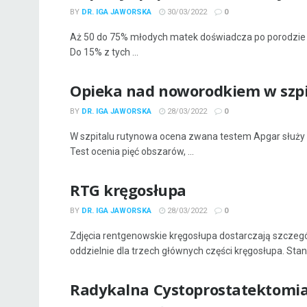
BY
DR. IGA JAWORSKA
30/03/2022
0
Aż 50 do 75% młodych matek doświadcza po porodzie
Do 15% z tych ...
Opieka nad noworodkiem w szpi
BY
DR. IGA JAWORSKA
28/03/2022
0
W szpitalu rutynowa ocena zwana testem Apgar służy d
Test ocenia pięć obszarów, ...
RTG kręgosłupa
BY
DR. IGA JAWORSKA
28/03/2022
0
Zdjęcia rentgenowskie kręgosłupa dostarczają szcze
oddzielnie dla trzech głównych części kręgosłupa. Stany,
Radykalna Cystoprostatektomi