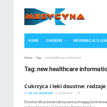
HOME
CHOROBY
INFORMACJE O LEK
Home
Tag
new healthcare information
Tag:
new healthcare informati
Cukrzyca i leki doustne: rodzaje 
BY
DR. IGA JAWORSKA
02/04/2022
0
Doustne leki przeciwcukrzycowe pomagają kontrolować