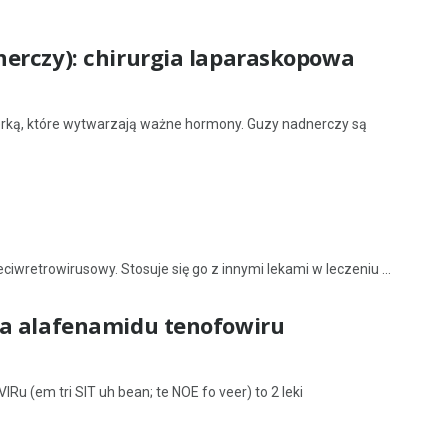
erczy): chirurgia laparaskopowa
erką, które wytwarzają ważne hormony. Guzy nadnerczy są
iwretrowirusowy. Stosuje się go z innymi lekami w leczeniu ...
na alafenamidu tenofowiru
(em tri SIT uh bean; te NOE fo veer) to 2 leki