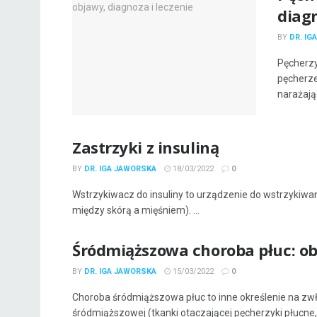
diagn
BY
DR. IG
Pęcherzy
pęcherze
narażając
Zastrzyki z insuliną
BY
DR. IGA JAWORSKA
18/03/2022
0
Wstrzykiwacz do insuliny to urządzenie do wstrzykiwania
między skórą a mięśniem). ...
Śródmiąższowa choroba płuc: obj
BY
DR. IGA JAWORSKA
15/03/2022
0
Choroba śródmiąższowa płuc to inne określenie na zwłók
śródmiąższowej (tkanki otaczającej pęcherzyki płucne, 