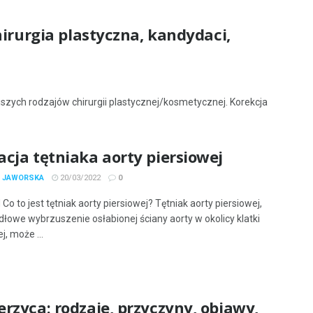
hirurgia plastyczna, kandydaci,
jszych rodzajów chirurgii plastycznej/kosmetycznej. Korekcja
cja tętniaka aorty piersiowej
A JAWORSKA
20/03/2022
0
Co to jest tętniak aorty piersiowej? Tętniak aorty piersiowej,
dłowe wybrzuszenie osłabionej ściany aorty w okolicy klatki
j, może ...
rzyca: rodzaje, przyczyny, objawy,