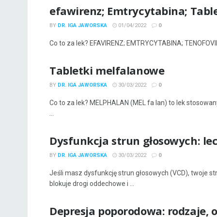
efawirenz; Emtrycytabina; Tabl
BY
DR. IGA JAWORSKA
01/04/2022
0
Co to za lek? EFAVIRENZ; EMTRYCYTABINA; TENOFOVIR (e 
Tabletki melfalanowe
BY
DR. IGA JAWORSKA
30/03/2022
0
Co to za lek? MELPHALAN (MEL fa lan) to lek stosowany
...
Dysfunkcja strun głosowych: lec
BY
DR. IGA JAWORSKA
30/03/2022
0
Jeśli masz dysfunkcję strun głosowych (VCD), twoje st
blokuje drogi oddechowe i ...
Depresja poporodowa: rodzaje, o