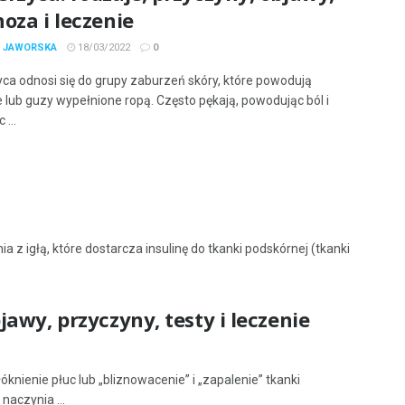
oza i leczenie
A JAWORSKA
18/03/2022
0
ca odnosi się do grupy zaburzeń skóry, które powodują
 lub guzy wypełnione ropą. Często pękają, powodując ból i
 ...
 z igłą, które dostarcza insulinę do tkanki podskórnej (tkanki
awy, przyczyny, testy i leczenie
nienie płuc lub „bliznowacenie” i „zapalenie” tkanki
naczynia ...