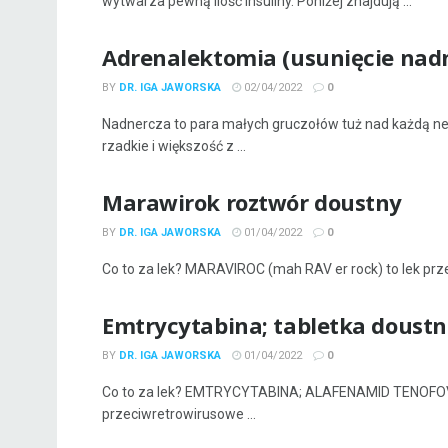
wytwarza pewną ilość insuliny. Poniżej znajdują ...
Adrenalektomia (usunięcie nadn
BY
DR. IGA JAWORSKA
02/04/2022
0
Nadnercza to para małych gruczołów tuż nad każdą n
rzadkie i większość z ...
Marawirok roztwór doustny
BY
DR. IGA JAWORSKA
01/04/2022
0
Co to za lek? MARAVIROC (mah RAV er rock) to lek przec
Emtrycytabina; tabletka doust
BY
DR. IGA JAWORSKA
01/04/2022
0
Co to za lek? EMTRYCYTABINA; ALAFENAMID TENOFOVIRu 
przeciwretrowirusowe ...