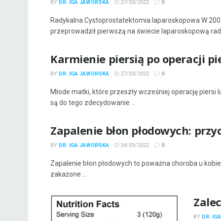
BY
DR. IGA JAWORSKA
27/03/2022
0
Radykalna Cystoprostatektomia laparoskopowa W 2001 r
przeprowadził pierwszą na świecie laparoskopową rady
Karmienie piersią po operacji pi
BY
DR. IGA JAWORSKA
27/03/2022
0
Młode matki, które przeszły wcześniej operację piersi
są do tego zdecydowanie ...
Zapalenie błon płodowych: przyc
BY
DR. IGA JAWORSKA
24/03/2022
0
Zapalenie błon płodowych to poważna choroba u kobiet 
zakażone ...
Zalec
BY
DR. IG