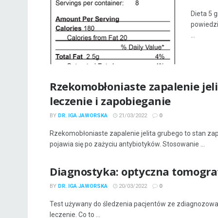
Dieta 5 
powiedzi
...
Rzekomobłoniaste zapalenie jeli
leczenie i zapobieganie
BY
DR. IGA JAWORSKA
21/03/2022
0
Rzekomobłoniaste zapalenie jelita grubego to stan zap
pojawia się po zażyciu antybiotyków. Stosowanie ...
Diagnostyka: optyczna tomogra
BY
DR. IGA JAWORSKA
20/03/2022
0
Test używany do śledzenia pacjentów ze zdiagnozowa
leczenie. Co to ...