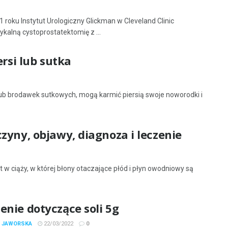
oku Instytut Urologiczny Glickman w Cleveland Clinic
kalną cystoprostatektomię z ...
ersi lub sutka
 lub brodawek sutkowych, mogą karmić piersią swoje noworodki i
zyny, objawy, diagnoza i leczenie
w ciąży, w której błony otaczające płód i płyn owodniowy są
enie dotyczące soli 5g
A JAWORSKA
22/03/2022
0