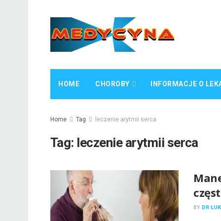
HOME
CHOROBY
INFORMACJE O LEK
Home
Tag
leczenie arytmii serca
Tag:
leczenie arytmii serca
Mane
częs
BY
DR ŁUK