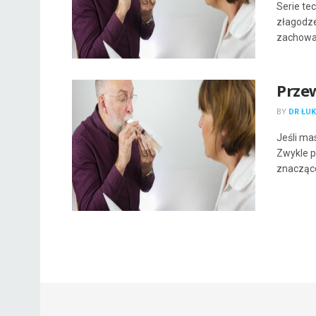
Serie te
złagodze
zachować
Przew
BY
DR ŁUK
Jeśli ma
Zwykle p
znaczące 