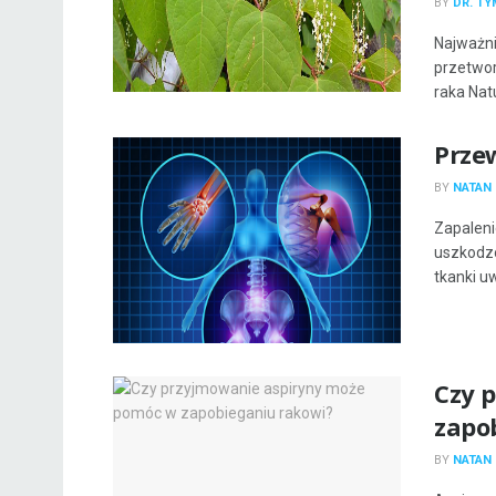
BY
DR. T
Najważni
przetwor
raka Natu
Przew
BY
NATAN 
Zapaleni
uszkodzo
tkanki uw
Czy 
zapo
BY
NATAN 