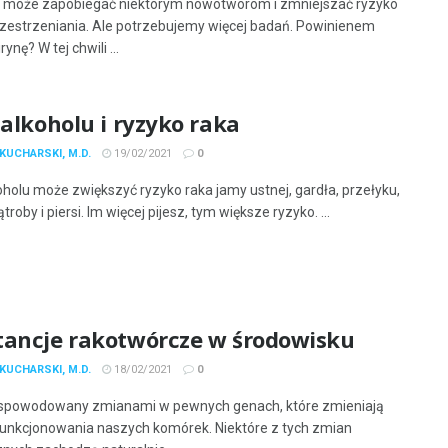
 może zapobiegać niektórym nowotworom i zmniejszać ryzyko
rzestrzeniania. Ale potrzebujemy więcej badań. Powinienem
rynę? W tej chwili ...
 alkoholu i ryzyko raka
KUCHARSKI, M.D.
19/02/2021
0
koholu może zwiększyć ryzyko raka jamy ustnej, gardła, przełyku,
ątroby i piersi. Im więcej pijesz, tym większe ryzyko. ...
tancje rakotwórcze w środowisku
KUCHARSKI, M.D.
18/02/2021
0
 spowodowany zmianami w pewnych genach, które zmieniają
unkcjonowania naszych komórek. Niektóre z tych zmian