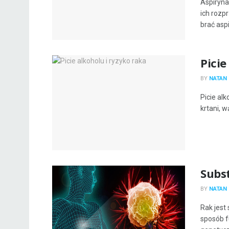
Aspiryna
ich rozp
brać aspi
Picie
BY
NATAN 
Picie al
krtani, w
Subs
BY
NATAN 
Rak jest
sposób f