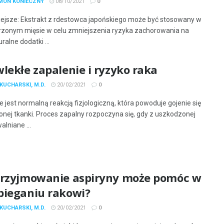
YMON KONIECZNY
08/10/2021
0
ejsze: Ekstrakt z rdestowca japońskiego może być stosowany w
zonym mięsie w celu zmniejszenia ryzyka zachorowania na
ralne dodatki ...
lekłe zapalenie i ryzyko raka
KUCHARSKI, M.D.
20/02/2021
0
e jest normalną reakcją fizjologiczną, która powoduje gojenie się
nej tkanki. Proces zapalny rozpoczyna się, gdy z uszkodzonej
alniane ...
przyjmowanie aspiryny może pomóc w
bieganiu rakowi?
KUCHARSKI, M.D.
20/02/2021
0