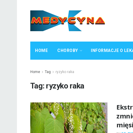
HOME
CHOROBY
INFORMACJE O LEK
Home
Tag
ryzyko raka
Tag:
ryzyko raka
Ekst
zmni
mięs