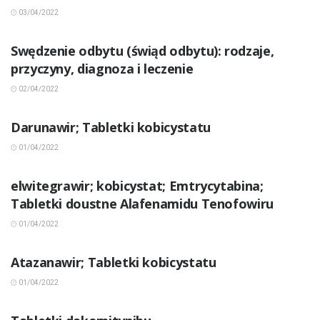
03/04/2022
INNE CHOROBY
Swędzenie odbytu (świąd odbytu): rodzaje,
przyczyny, diagnoza i leczenie
02/04/2022
INNE CHOROBY
Darunawir; Tabletki kobicystatu
01/04/2022
INNE CHOROBY
elwitegrawir; kobicystat; Emtrycytabina;
Tabletki doustne Alafenamidu Tenofowiru
01/04/2022
INNE CHOROBY
Atazanawir; Tabletki kobicystatu
01/04/2022
INNE CHOROBY