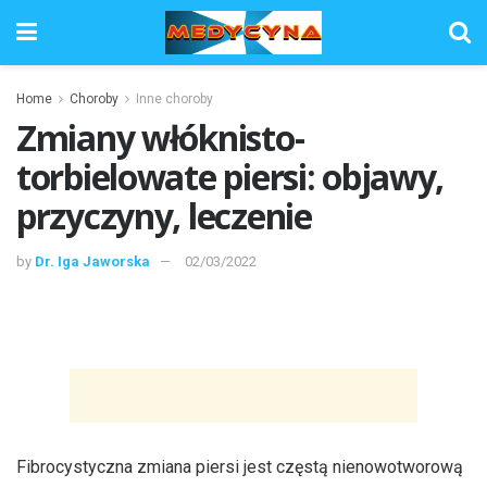
Home
Choroby
Inne choroby
Zmiany włóknisto-
torbielowate piersi: objawy,
przyczyny, leczenie
by
Dr. Iga Jaworska
02/03/2022
Fibrocystyczna zmiana piersi jest częstą nienowotworową