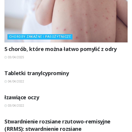
CHOROBY ZAKAŹNE I PASOŻYTNICZE
5 chorób, które można łatwo pomylić z odry
03/04/2025
INNE CHOROBY
Tabletki tranylcyprominy
04/04/2022
INNE CHOROBY
łzawiące oczy
03/04/2022
INNE CHOROBY
Stwardnienie rozsiane rzutowo-remisyjne
(RRMS): stwardnienie rozsiane