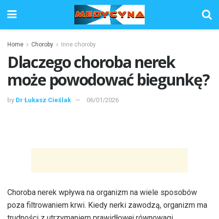
Home
Choroby
Inne choroby
Dlaczego choroba nerek
może powodować biegunkę?
by
Dr Łukasz Cieślak
06/01/2026
Choroba nerek wpływa na organizm na wiele sposobów
poza filtrowaniem krwi. Kiedy nerki zawodzą, organizm ma
trudności z utrzymaniem prawidłowej równowagi