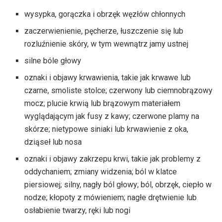
wysypka, gorączka i obrzęk węzłów chłonnych
zaczerwienienie, pęcherze, łuszczenie się lub
rozluźnienie skóry, w tym wewnątrz jamy ustnej
silne bóle głowy
oznaki i objawy krwawienia, takie jak krwawe lub
czarne, smoliste stolce; czerwony lub ciemnobrązowy
mocz; plucie krwią lub brązowym materiałem
wyglądającym jak fusy z kawy; czerwone plamy na
skórze; nietypowe siniaki lub krwawienie z oka,
dziąseł lub nosa
oznaki i objawy zakrzepu krwi, takie jak problemy z
oddychaniem; zmiany widzenia; ból w klatce
piersiowej; silny, nagły ból głowy; ból, obrzęk, ciepło w
nodze; kłopoty z mówieniem; nagłe drętwienie lub
osłabienie twarzy, ręki lub nogi