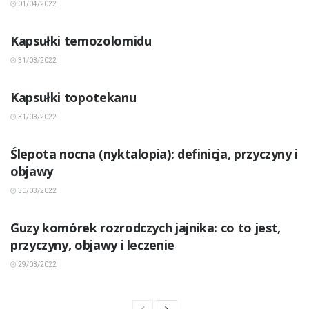
01/04/2022
INNE CHOROBY
Kapsułki temozolomidu
31/03/2022
INNE CHOROBY
Kapsułki topotekanu
31/03/2022
INNE CHOROBY
Ślepota nocna (nyktalopia): definicja, przyczyny i
objawy
30/03/2022
INNE CHOROBY
Guzy komórek rozrodczych jajnika: co to jest,
przyczyny, objawy i leczenie
29/03/2022