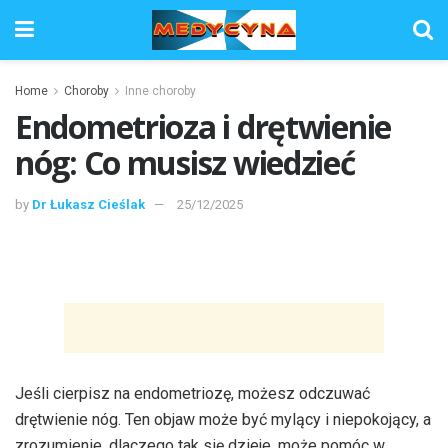
Home
Choroby
Inne choroby
Endometrioza i drętwienie
nóg: Co musisz wiedzieć
by
Dr Łukasz Cieślak
25/12/2025
Jeśli cierpisz na endometriozę, możesz odczuwać
drętwienie nóg. Ten objaw może być mylący i niepokojący, a
zrozumienie, dlaczego tak się dzieje, może pomóc w