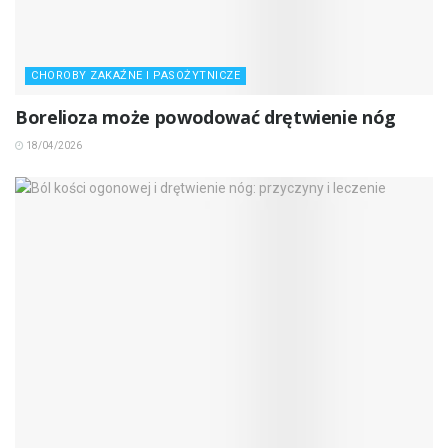
CHOROBY ZAKAŹNE I PASOŻYTNICZE
Borelioza może powodować drętwienie nóg
18/04/2026