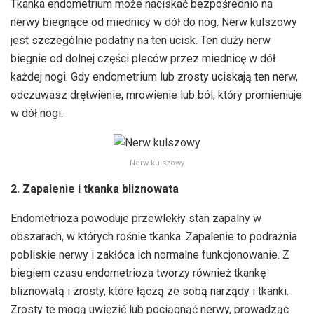
Tkanka endometrium może naciskać bezpośrednio na
nerwy biegnące od miednicy w dół do nóg. Nerw kulszowy
jest szczególnie podatny na ten ucisk. Ten duży nerw
biegnie od dolnej części pleców przez miednicę w dół
każdej nogi. Gdy endometrium lub zrosty uciskają ten nerw,
odczuwasz drętwienie, mrowienie lub ból, który promieniuje
w dół nogi.
Nerw kulszowy
2. Zapalenie i tkanka bliznowata
Endometrioza powoduje przewlekły stan zapalny w
obszarach, w których rośnie tkanka. Zapalenie to podrażnia
pobliskie nerwy i zakłóca ich normalne funkcjonowanie. Z
biegiem czasu endometrioza tworzy również tkankę
bliznowatą i zrosty, które łączą ze sobą narządy i tkanki.
Zrosty te mogą uwięzić lub pociągnąć nerwy, prowadząc