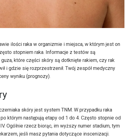
awie ilości raka w organizmie i miejsca, w którym jest on
zęsto stopniem raka. Informacje z testów są
guza, które części skóry są dotknięte rakiem, czy rak
wił i gdzie się rozprzestrzenił. Twój zespół medyczny
ceny wyniku (prognozy).
ry
erniaka skóry jest system TNM. W przypadku raka
 po którym następują etapy od 1 do 4. Często stopnie od
 i IV. Ogólnie rzecz biorąc, im wyższy numer stadium, tym
ekarzem, jeśli masz pytania dotyczące inscenizacji.