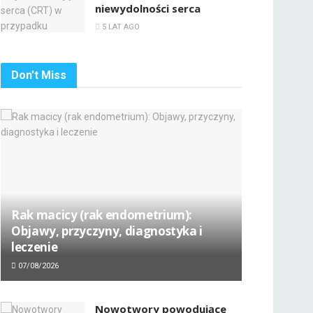
niewydolności serca
5 LAT AGO
Don't Miss
Rak macicy (rak endometrium):
Objawy, przyczyny, diagnostyka i
leczenie
07/08/2026
Nowotwory powodujące