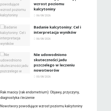
wzrost poziomu
kalcytoniny
06/08/2026
Badanie kalcytoniny: Cel i
interpretacja wyników
06/08/2026
Nie udowodniono
skuteczności jadu
pszczelego w leczeniu
nowotworów
05/08/2026
Rak macicy (rak endometrium): Objawy, przyczyny,
diagnostyka i leczenie
Nowotwory powodujące wzrost poziomu kalcytoniny