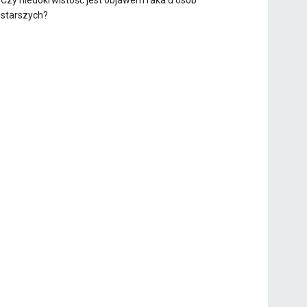
Czy niedokrwistość jest objawem raka u osób
starszych?