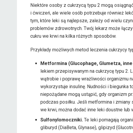
Niektóre osoby z cukrzycą typu 2 mogą osiągną
i ćwiczeń, ale wiele osób potrzebuje również lek
tym, które leki są najlepsze, zależy od wielu cz
problemów zdrowotnych. Twój lekarz może łączyć
cukru we krwi na kilka różnych sposobów.
Przykłady możliwych metod leczenia cukrzycy ty
Metformina (Glucophage, Glumetza, inne 
lekiem przepisywanym na cukrzycę typu 2. L
wątrobie i poprawę wrażliwości organizmu na
wykorzystuje insulinę. Nudności i biegunka 
niepożądane mogą ustąpić, gdy organizm przy
podczas posiłku. Jeśli metformina i zmiany 
we krwi, można dodać inne leki doustne lub
Sulfonylomoczniki.
Te leki pomagają organi
gliburyd (DiaBeta, Glynase), glipizyd (Glucot