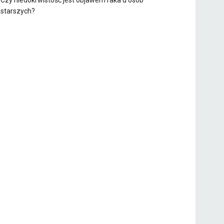
Czy niedokrwistość jest objawem raka u osób
starszych?