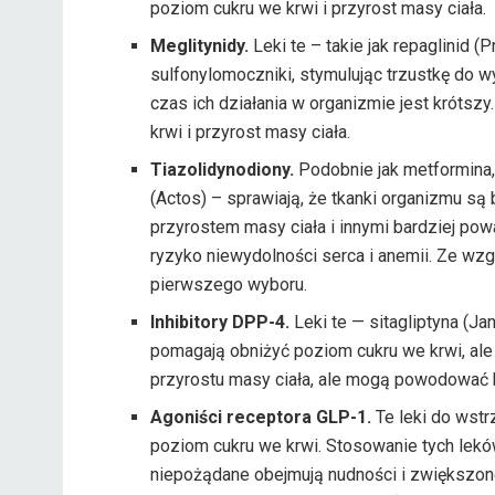
poziom cukru we krwi i przyrost masy ciała.
Meglitynidy.
Leki te – takie jak repaglinid (Pr
sulfonylomoczniki, stymulując trzustkę do wyd
czas ich działania w organizmie jest króts
krwi i przyrost masy ciała.
Tiazolidynodiony.
Podobnie jak metformina, t
(Actos) – sprawiają, że tkanki organizmu są 
przyrostem masy ciała i innymi bardziej po
ryzyko niewydolności serca i anemii. Ze wzgl
pierwszego wyboru.
Inhibitory DPP-4.
Leki te — sitagliptyna (Jan
pomagają obniżyć poziom cukru we krwi, ale
przyrostu masy ciała, ale mogą powodować b
Agoniści receptora GLP-1.
Te leki do wstr
poziom cukru we krwi. Stosowanie tych leków
niepożądane obejmują nudności i zwiększone