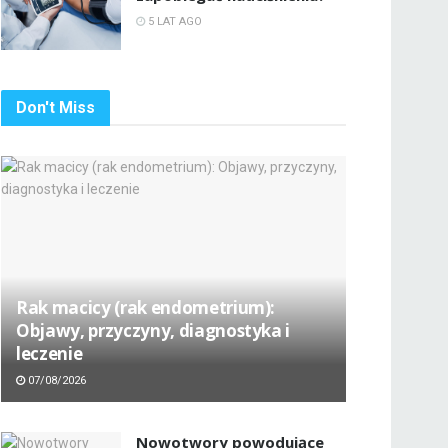
5 LAT AGO
Don't Miss
Rak macicy (rak endometrium):
Objawy, przyczyny, diagnostyka i
leczenie
07/08/2026
Nowotwory powodujące