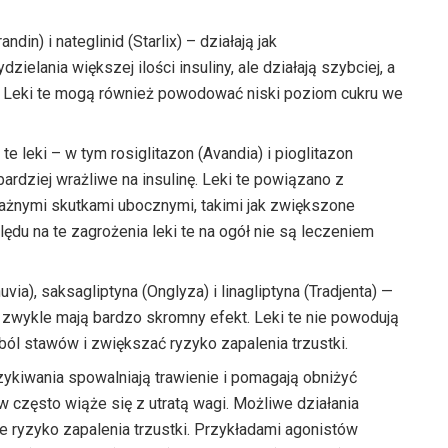
andin) i nateglinid (Starlix) – działają jak
zielania większej ilości insuliny, ale działają szybciej, a
zy. Leki te mogą również powodować niski poziom cukru we
e leki – w tym rosiglitazon (Avandia) i pioglitazon
bardziej wrażliwe na insulinę. Leki te powiązano z
ważnymi skutkami ubocznymi, takimi jak zwiększone
ędu na te zagrożenia leki te na ogół nie są leczeniem
uvia), saksagliptyna (Onglyza) i linagliptyna (Tradjenta) —
 zwykle mają bardzo skromny efekt. Leki te nie powodują
ól stawów i zwiększać ryzyko zapalenia trzustki.
zykiwania spowalniają trawienie i pomagają obniżyć
 często wiąże się z utratą wagi. Możliwe działania
 ryzyko zapalenia trzustki. Przykładami agonistów