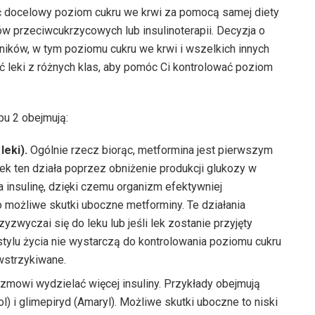
ć docelowy poziom cukru we krwi za pomocą samej diety
ów przeciwcukrzycowych lub insulinoterapii. Decyzja o
ynników, w tym poziomu cukru we krwi i wszelkich innych
 leki z różnych klas, aby pomóc Ci kontrolować poziom
pu 2 obejmują:
leki).
Ogólnie rzecz biorąc, metformina jest pierwszym
ek ten działa poprzez obniżenie produkcji glukozy w
 insulinę, dzięki czemu organizm efektywniej
to możliwe skutki uboczne metforminy. Te działania
zwyczai się do leku lub jeśli lek zostanie przyjęty
stylu życia nie wystarczą do kontrolowania poziomu cukru
 wstrzykiwane.
zmowi wydzielać więcej insuliny. Przykłady obejmują
rol) i glimepiryd (Amaryl). Możliwe skutki uboczne to niski