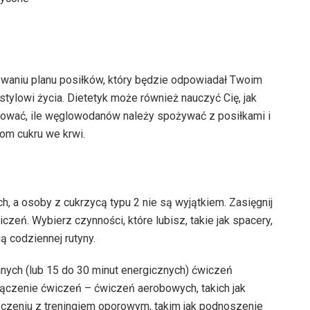
waniu planu posiłków, który będzie odpowiadał Twoim
ylowi życia. Dietetyk może również nauczyć Cię, jak
wać, ile węglowodanów należy spożywać z posiłkami i
iom cukru we krwi.
, a osoby z cukrzycą typu 2 nie są wyjątkiem. Zasięgnij
eń. Wybierz czynności, które lubisz, takie jak spacery,
ą codziennej rutyny.
anych (lub 15 do 30 minut energicznych) ćwiczeń
ączenie ćwiczeń – ćwiczeń aerobowych, takich jak
ączeniu z treningiem oporowym, takim jak podnoszenie