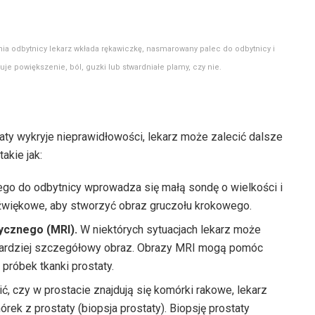
ia odbytnicy lekarz wkłada rękawiczkę, nasmarowany palec do odbytnicy i
je powiększenie, ból, guzki lub stwardniałe plamy, czy nie.
aty wykryje nieprawidłowości, lekarz może zalecić dalsze
akie jak:
o do odbytnicy wprowadza się małą sondę o wielkości i
dźwiękowe, aby stworzyć obraz gruczołu krokowego.
cznego (MRI).
W niektórych sytuacjach lekarz może
 bardziej szczegółowy obraz. Obrazy MRI mogą pomóc
próbek tkanki prostaty.
ić, czy w prostacie znajdują się komórki rakowe, lekarz
rek z prostaty (biopsja prostaty). Biopsję prostaty