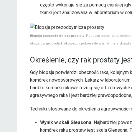
często wykonuje się za pomocą cienkiej igły
tkanki jest analizowana w laboratorium w cel
Biopsja przezodbytnicza prostaty
. Podczas biopsji przezodbytn
obszarów gruczołu krokowego i pobiera do analizy małe skrawki 
Określenie, czy rak prostaty je
Gdy biopsja potwierdzi obecność raka, kolejnym 
komórek nowotworowych. Lekarz w laboratorium b
bardzo komórki rakowe różnią się od zdrowych k
agresywnego raka i jest bardziej prawdopodobne,
Techniki stosowane do określenia agresywności r
Wynik w skali Gleasona.
Najbardziej powsz
komórek raka prostaty jest skala Gleasona. 