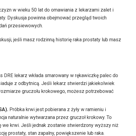
yzn w wieku 50 lat do omawiania z lekarzami zalet i
aty. Dyskusja powinna obejmować przegląd twoich
adań przesiewowych.
ji, jeśli masz rodzinną historię raka prostaty lub masz
 DRE lekarz wkłada smarowany w rękawiczkę palec do
iaduje z odbytnicą. Jeśli lekarz stwierdzi jakiekolwiek
ub rozmiarze gruczołu krokowego, możesz potrzebować
SA).
Próbka krwi jest pobierana z żyły w ramieniu i
ja naturalnie wytwarzana przez gruczoł krokowy. To
ię we krwi. Jeśli jednak zostanie stwierdzony wyższy niż
ę prostaty, stan zapalny, powiększenie lub raka.