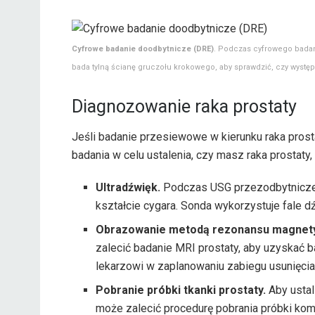
Cyfrowe badanie doodbytnicze (DRE)
. Podczas cyfrowego badan
bada tylną ścianę gruczołu krokowego, aby sprawdzić, czy występu
Diagnozowanie raka prostaty
Jeśli badanie przesiewowe w kierunku raka prost
badania w celu ustalenia, czy masz raka prostaty, t
Ultradźwięk.
Podczas USG przezodbytniczeg
kształcie cygara. Sonda wykorzystuje fale 
Obrazowanie metodą rezonansu magnety
zalecić badanie MRI prostaty, aby uzyskać
lekarzowi w zaplanowaniu zabiegu usunięcia 
Pobranie próbki tkanki prostaty.
Aby ustal
może zalecić procedurę pobrania próbki komó