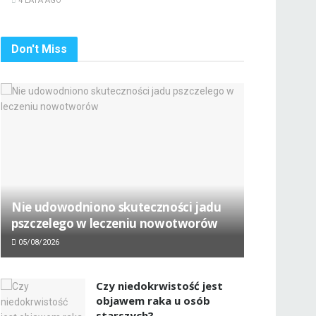
4 LATA AGO
Don't Miss
Nie udowodniono skuteczności jadu
pszczelego w leczeniu nowotworów
05/08/2026
Czy niedokrwistość jest
objawem raka u osób
starszych?