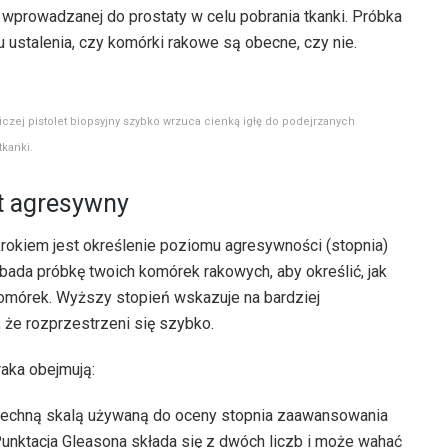
 wprowadzanej do prostaty w celu pobrania tkanki. Próbka
u ustalenia, czy komórki rakowe są obecne, czy nie.
iczej pistolet biopsyjny szybko wrzuca cienką igłę do podejrzanych
tkanki.
st agresywny
krokiem jest określenie poziomu agresywności (stopnia)
ada próbkę twoich komórek rakowych, aby określić, jak
omórek. Wyższy stopień wskazuje na bardziej
 że rozprzestrzeni się szybko.
aka obejmują:
echną skalą używaną do oceny stopnia zaawansowania
Punktacja Gleasona składa się z dwóch liczb i może wahać