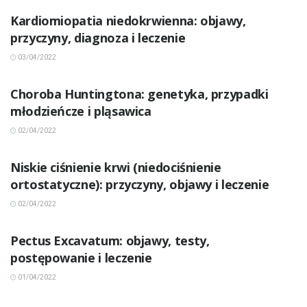
Kardiomiopatia niedokrwienna: objawy,
przyczyny, diagnoza i leczenie
03/04/2022
INNE CHOROBY
Choroba Huntingtona: genetyka, przypadki
młodzieńcze i pląsawica
02/04/2022
INNE CHOROBY
Niskie ciśnienie krwi (niedociśnienie
ortostatyczne): przyczyny, objawy i leczenie
02/04/2022
INNE CHOROBY
Pectus Excavatum: objawy, testy,
postępowanie i leczenie
01/04/2022
INNE CHOROBY