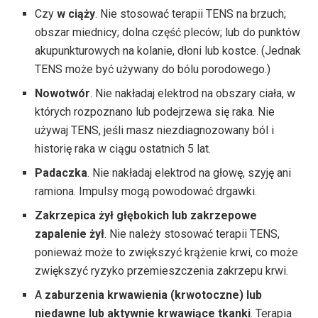
Czy
w ciąży
. Nie stosować terapii TENS na brzuch;
obszar miednicy; dolna część pleców; lub do punktów
akupunkturowych na kolanie, dłoni lub kostce. (Jednak
TENS może być używany do bólu porodowego.)
Nowotwór
. Nie nakładaj elektrod na obszary ciała, w
których rozpoznano lub podejrzewa się raka. Nie
używaj TENS, jeśli masz niezdiagnozowany ból i
historię raka w ciągu ostatnich 5 lat.
Padaczka
. Nie nakładaj elektrod na głowę, szyję ani
ramiona. Impulsy mogą powodować drgawki.
Zakrzepica żył głębokich
lub zakrzepowe
zapalenie żył
. Nie należy stosować terapii TENS,
ponieważ może to zwiększyć krążenie krwi, co może
zwiększyć ryzyko przemieszczenia zakrzepu krwi.
A
zaburzenia krwawienia (krwotoczne) lub
niedawne lub aktywnie krwawiące tkanki
. Terapia