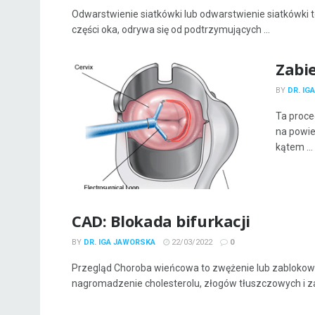
Odwarstwienie siatkówki lub odwarstwienie siatkówki 
części oka, odrywa się od podtrzymujących ...
Zabie
BY
DR. IG
Ta proce
na powier
kątem ...
CAD: Blokada bifurkacji
BY
DR. IGA JAWORSKA
22/03/2022
0
Przegląd Choroba wieńcowa to zwężenie lub zabloko
nagromadzenie cholesterolu, złogów tłuszczowych i za