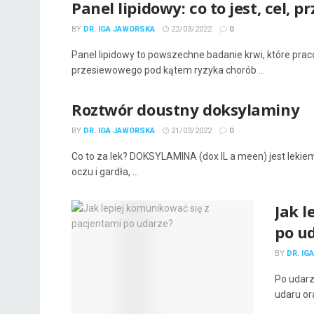
Panel lipidowy: co to jest, cel, 
BY
DR. IGA JAWORSKA
22/03/2022
0
Panel lipidowy to powszechne badanie krwi, które pra
przesiewowego pod kątem ryzyka chorób ...
Roztwór doustny doksylaminy
BY
DR. IGA JAWORSKA
21/03/2022
0
Co to za lek? DOKSYLAMINA (dox IL a meen) jest leki
oczu i gardła, ...
Jak l
po u
BY
DR. IG
Po udarz
udaru or