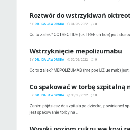
Roztwór do wstrzykiwań oktreo
BY
DR. IGA JAWORSKA
31/03/2022
0
Co to za lek? OCTREOTIDE (ok TREE oh tide) jest stos
Wstrzyknięcie mepolizumabu
BY
DR. IGA JAWORSKA
30/03/2022
0
Co to za lek? MEPOLIZUMAB (me poe LIZ ue mab) jest s
Co spakować w torbę szpitalną n
BY
DR. IGA JAWORSKA
30/03/2022
0
Zanim pójdziesz do szpitala po dziecko, powinieneś sp
jest spakowanie torby na ...
Wysoki poziom cukru we krwi ra