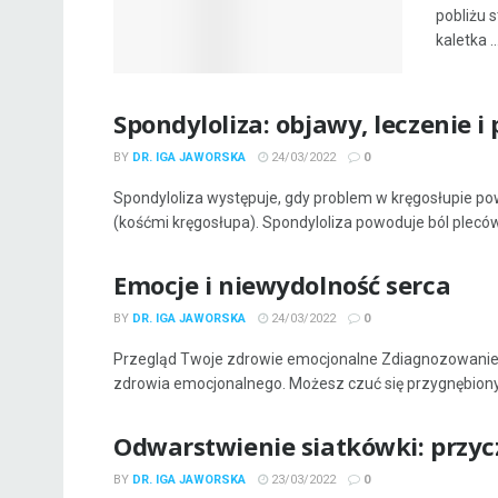
pobliżu 
kaletka ..
Spondyloliza: objawy, leczenie i
BY
DR. IGA JAWORSKA
24/03/2022
0
Spondyloliza występuje, gdy problem w kręgosłupie p
(kośćmi kręgosłupa). Spondyloliza powoduje ból pleców, 
Emocje i niewydolność serca
BY
DR. IGA JAWORSKA
24/03/2022
0
Przegląd Twoje zdrowie emocjonalne Zdiagnozowanie
zdrowia emocjonalnego. Możesz czuć się przygnębiony, 
Odwarstwienie siatkówki: przycz
BY
DR. IGA JAWORSKA
23/03/2022
0