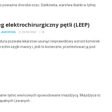
to poważna choroba oczu. Siatkówka, warstwa tkanki w tylnej
g elektrochirurgiczny pętli (LEEP)
A JAWORSKA
23/03/2022
0
dura pozwala lekarzowi usunąć nieprawidłowy wzrost komórek
zchni szyjki macicy i, jeśli to konieczne, przetestować ją pod
wanie tętnic wieńcowych spowodowane miażdżycą. Miażdżyca to
palnych (zwanych ...