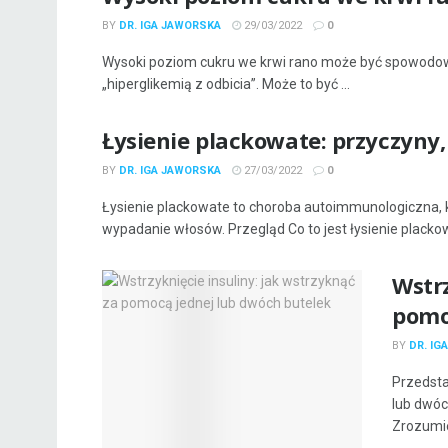
BY
DR. IGA JAWORSKA
29/03/2022
0
Wysoki poziom cukru we krwi rano może być spowod
„hiperglikemią z odbicia”. Może to być ...
Łysienie plackowate: przyczyny,
BY
DR. IGA JAWORSKA
27/03/2022
0
Łysienie plackowate to choroba autoimmunologiczna, 
wypadanie włosów. Przegląd Co to jest łysienie plackowa
Wstrz
pomo
BY
DR. IG
Przedsta
lub dwóc
Zrozumien