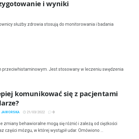
przygotowanie i wyniki
cownicy służby zdrowia stosują do monitorowania i badania
em przeciwhistaminowym. Jest stosowany w leczeniu swędzenia
epiej komunikować się z pacjentami
darze?
A JAWORSKA
21/03/2022
0
e zmiany behawioralne mogą się różnić i zależą od ciężkości
az części mózgu, w której wystąpił udar. Omówiono ...