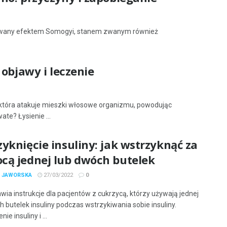
owany efektem Somogyi, stanem zwanym również
 objawy i leczenie
która atakuje mieszki włosowe organizmu, powodując
te? Łysienie ...
yknięcie insuliny: jak wstrzyknąć za
cą jednej lub dwóch butelek
A JAWORSKA
27/03/2022
0
wia instrukcje dla pacjentów z cukrzycą, którzy używają jednej
h butelek insuliny podczas wstrzykiwania sobie insuliny.
ie insuliny i ...