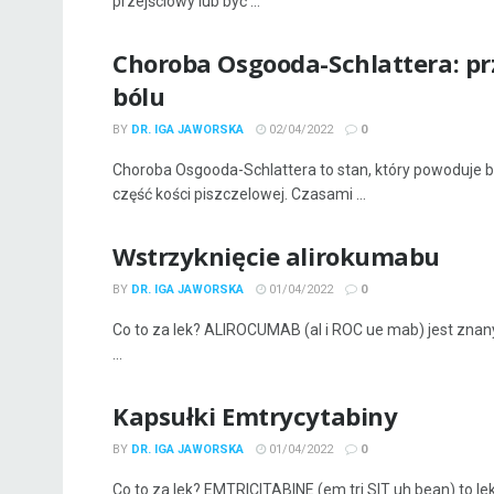
przejściowy lub być ...
Choroba Osgooda-Schlattera: prz
bólu
BY
DR. IGA JAWORSKA
02/04/2022
0
Choroba Osgooda-Schlattera to stan, który powoduje ból
część kości piszczelowej. Czasami ...
Wstrzyknięcie alirokumabu
BY
DR. IGA JAWORSKA
01/04/2022
0
Co to za lek? ALIROCUMAB (al i ROC ue mab) jest znany
...
Kapsułki Emtrycytabiny
BY
DR. IGA JAWORSKA
01/04/2022
0
Co to za lek? EMTRICITABINE (em tri SIT uh bean) to lek