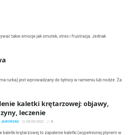
ać takie emocje jak smutek, stres i frustracja. Jednak
wa
zna rurka) jest wprowadzany do tętnicy w ramieniu lub nodze. Za
enie kaletki krętarzowej: objawy,
zyny, leczenie
A JAWORSKA
24/03/2022
0
e kaletki krętarzowej to zapalenie kaletki (wypełnionej płynem w