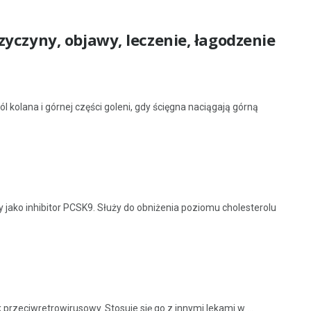
yczyny, objawy, leczenie, łagodzenie
 kolana i górnej części goleni, gdy ścięgna naciągają górną
 jako inhibitor PCSK9. Służy do obniżenia poziomu cholesterolu
 przeciwretrowirusowy. Stosuje się go z innymi lekami w ...