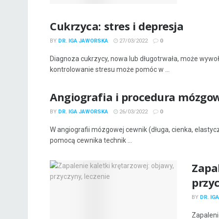
Cukrzyca: stres i depresja
BY
DR. IGA JAWORSKA
27/03/2022
0
Diagnoza cukrzycy, nowa lub długotrwała, może wywoływ
kontrolowanie stresu może pomóc w ...
Angiografia i procedura mózgo
BY
DR. IGA JAWORSKA
26/03/2022
0
W angiografii mózgowej cewnik (długa, cienka, elastyc
pomocą cewnika technik ...
Zapal
przyc
BY
DR. IG
Zapaleni