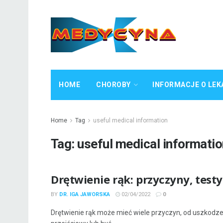
HOME
CHOROBY
INFORMACJE O LEK
Home
Tag
useful medical information
Tag:
useful medical informati
Drętwienie rąk: przyczyny, testy
BY
DR. IGA JAWORSKA
02/04/2022
0
Drętwienie rąk może mieć wiele przyczyn, od uszkodz