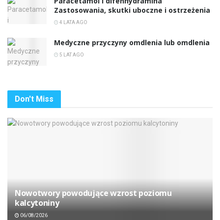
Paracetamol i difenhydramina
Zastosowania, skutki uboczne i ostrzeżenia
4 LATA AGO
Medyczne przyczyny omdlenia lub omdlenia
5 LAT AGO
Don't Miss
Nowotwory powodujące wzrost poziomu
kalcytoniny
06/08/2026