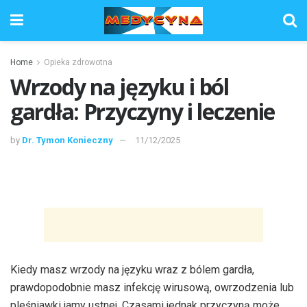
Home
Opieka zdrowotna
Wrzody na języku i ból
gardła: Przyczyny i leczenie
by
Dr. Tymon Konieczny
11/12/2025
Kiedy masz wrzody na języku wraz z bólem gardła,
prawdopodobnie masz infekcję wirusową, owrzodzenia lub
pleśniawki jamy ustnej. Czasami jednak przyczyną może