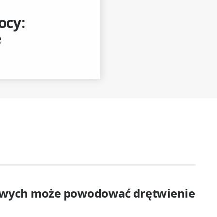
ocy:
e
zowych może powodować drętwienie