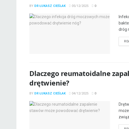
BY
DR ŁUKASZ CIEŚLAK
05/12/2025
0
Infek
bakte
dróg 
RE
Dlaczego reumatoidalne zap
drętwienie?
BY
DR ŁUKASZ CIEŚLAK
04/12/2025
0
Drętw
może 
związ
RE