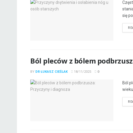
Częst
stani
się po
RE
Ból pleców z bólem podbrzusz
BY
DR ŁUKASZ CIEŚLAK
18/11/2025
0
Ból p
wieku
RE