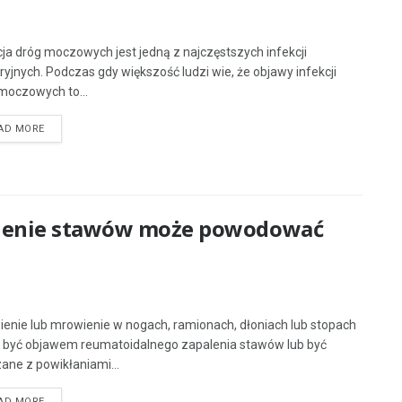
cja dróg moczowych jest jedną z najczęstszych infekcji
ryjnych. Podczas gdy większość ludzi wie, że objawy infekcji
moczowych to...
AD MORE
alenie stawów może powodować
ienie lub mrowienie w nogach, ramionach, dłoniach lub stopach
być objawem reumatoidalnego zapalenia stawów lub być
ane z powikłaniami...
AD MORE