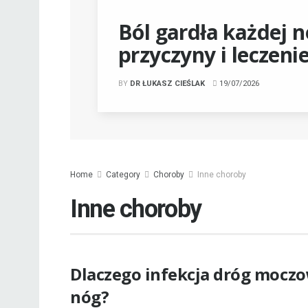
Ból gardła każdej n
przyczyny i leczeni
BY
DR ŁUKASZ CIEŚLAK
19/07/2026
Home
Category
Choroby
Inne choroby
Inne choroby
Dlaczego infekcja dróg moc
nóg?