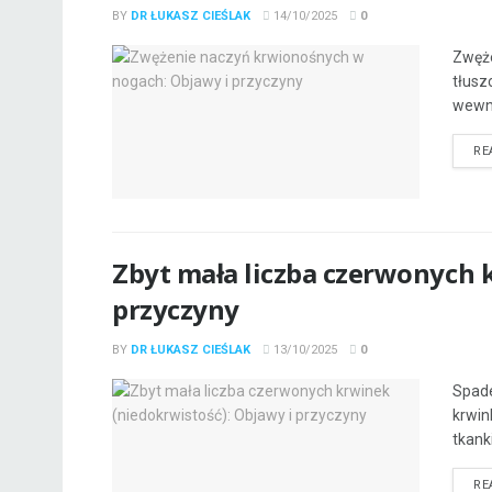
BY
DR ŁUKASZ CIEŚLAK
14/10/2025
0
Zwęże
tłusz
wewną
RE
Zbyt mała liczba czerwonych 
przyczyny
BY
DR ŁUKASZ CIEŚLAK
13/10/2025
0
Spade
krwin
tkanki
RE