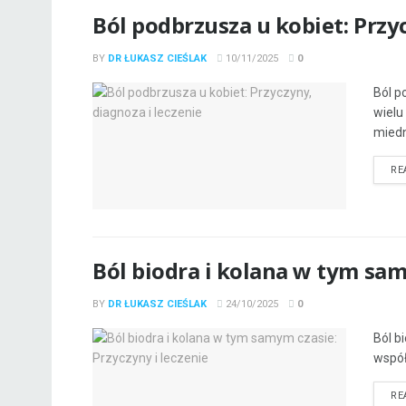
Ból podbrzusza u kobiet: Przyc
BY
DR ŁUKASZ CIEŚLAK
10/11/2025
0
Ból p
wielu
miedni
RE
Ból biodra i kolana w tym sam
BY
DR ŁUKASZ CIEŚLAK
24/10/2025
0
Ból b
współ
RE