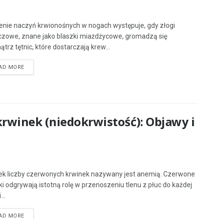
nie naczyń krwionośnych w nogach występuje, gdy złogi
czowe, znane jako blaszki miażdżycowe, gromadzą się
trz tętnic, które dostarczają krew...
AD MORE
krwinek (niedokrwistość): Objawy i
k liczby czerwonych krwinek nazywany jest anemią. Czerwone
ki odgrywają istotną rolę w przenoszeniu tlenu z płuc do każdej
...
AD MORE