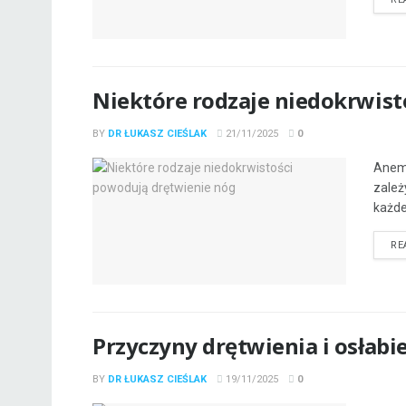
Niektóre rodzaje niedokrwist
BY
DR ŁUKASZ CIEŚLAK
21/11/2025
0
Anemi
zależ
każdej
RE
Przyczyny drętwienia i osłabi
BY
DR ŁUKASZ CIEŚLAK
19/11/2025
0